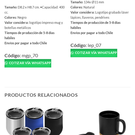
Tamaño:
134x Ø11 mm
Tamaño:
D8.2 x H8.7 cm. •Capacidad: 400
Colores:
Natural
cc.
Valor considera:
Logotipo grabado láser
Colores:
Negro
lápices, llaveros, pendrives
Valor considera:
logotipo impreso mug y
Tiempos de producción de 5-8 días
botellas metálicos
hábiles
Tiempos de producción de 5-8 días
Envíos por pagar a todo Chile
hábiles
Este
Envíos por pagar a todo Chile
producto
Código:
lep_07
Este
tiene
COTIZAR VÍA WHATSAPP
producto
Código:
mgp_70
múltiples
tiene
COTIZAR VÍA WHATSAPP
variantes.
múltiples
Las
variantes.
opciones
Las
se
opciones
pueden
se
PRODUCTOS RELACIONADOS
elegir
pueden
en
elegir
la
en
página
la
de
página
producto
de