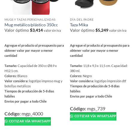
producto
MUGS Y TAZAS PERSONALIZADAS
DÍA DEL PADRE
Mug metálico/plástico 350cc
Taza Mika
Valor óptimo
$
3,414
Valor óptimo
$
5,249
valor sin iva
valor sin iva
Agregue el producto al presupuesto para
Agregue el producto al presupuesto para
obtener valor por mayor o menor
obtener valor por mayor o menor
cantidad
cantidad
Tamaño:
Capacidad de 350 cc Ø8.9 x
Tamaño:
11,8 x 9,3 x 11,5 cm. Capacidad:
H12.1 cm.
380 ml.
Colores:
Blanco
Colores:
Negro
Valor considera:
logotipo impreso mug y
Valor considera:
logotipo impresión dtf
botellas metálicos
Tiempos de producción de 5-8 días
Tiempos de producción de 5-8 días
hábiles
hábiles
Envíos por pagar a todo Chile
Envíos por pagar a todo Chile
Este
Este
producto
Código:
mgs_739
producto
Código:
mgp_4000
tiene
COTIZAR VÍA WHATSAPP
tiene
múltiples
COTIZAR VÍA WHATSAPP
múltiples
variantes.
variantes.
Las