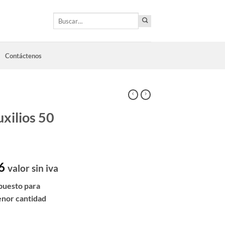
Buscar
por:
Contáctenos
uxilios 50
6
valor sin iva
puesto para
enor cantidad