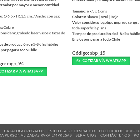
r valor por mayor o menor cantidad
Tamaño:
6 x 3 x 1 cms
o:
Ø 6.5 x H11.5 cm. / Ancho con asa:
Colores:
Blanco | Azul | Rojo
Valor considera:
logotipo impreso serigra
s:
Cobre
toda superficie plana
considera:
grabado laser vasos o tazas de
Tiempos de producción de 5-8 días hábile
Envíos por pagar a todo Chile
s de producción de 5-8 días hábiles
Este
 por pagar a todo Chile
Código:
sbp_15
producto
tiene
COTIZAR VÍA WHATSAPP
go:
mgp_94
ucto
múltiples
COTIZAR VÍA WHATSAPP
variantes.
ples
Las
ntes.
opciones
se
nes
pueden
elegir
en
en
la
R
CATÁLOGO REGALOS
POLÍTICA DE DESPACHO
POLÍTICA DE DEVOL
página
DA PERSONALIZADAS PARA EMPRESAS
SERVICIOS
CONTÁCTENOS
PO
de