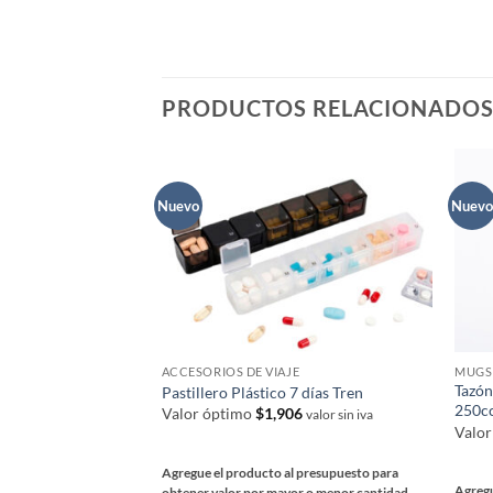
variantes.
Las
Las
opcio
opciones
se
se
pued
PRODUCTOS RELACIONADO
pueden
elegir
elegir
en
en
la
la
págin
Nuevo
Nuevo
página
de
de
prod
producto
ACCESORIOS DE VIAJE
MUGS 
Tazón
Pastillero Plástico 7 días Tren
250c
Valor óptimo
$
1,906
valor sin iva
Valo
Agregue el producto al presupuesto para
Agregu
obtener valor por mayor o menor cantidad