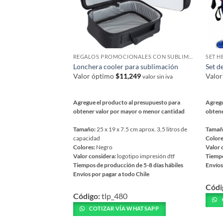
REGALOS PROMOCIONALES CON SUBLIMACIÓN
SET H
Lonchera cooler para sublimación
Set d
Valor óptimo
$
11,249
Valo
valor sin iva
Agregue el producto al presupuesto para
Agregu
obtener valor por mayor o menor cantidad
obtene
Tamaño:
25 x 19 x 7.5 cm aprox. 3,5 litros de
Tamañ
capacidad
Colore
Colores:
Negro
Valor 
Valor considera:
logotipo impresión dtf
Tiempo
Tiempos de producción de 5-8 días hábiles
Envíos
Envíos por pagar a todo Chile
Este
Este
Códi
prod
Código:
tlp_480
producto
tiene
tiene
COTIZAR VÍA WHATSAPP
múlti
múltiples
varia