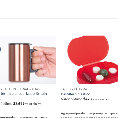
variantes.
Las
nes
opciones
se
en
S
pueden
elegir
en
la
a
página
de
ucto
producto
Y TAZAS PERSONALIZADAS
SALUD Y PHARMA
 térmico encobrizado Britain
Pastillero plástico
c
Valor óptimo
$
423
valor sin iva
r óptimo
$
3,699
valor sin iva
Agregue el producto al presupuesto para
e el producto al presupuesto para
obtener valor por mayor o menor cantid