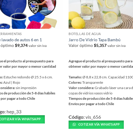
ERRAMIENTAS
BOTELLAS DE AGUA
e lavado de autos 6 en 1
Jarro De Vidrio Tapa Bambú
r óptimo
$
9,374
Valor óptimo
$
5,357
valor sin iva
valor sin iva
e el producto al presupuesto para
Agregue el producto al presupuesto para
r valor por mayor o menor cantidad
obtener valor por mayor o menor cantid
o:
Estuche redondo Ø 25.5 x 6 cm.
Tamaño:
Ø 8,8 x 22,8 cm. Capacidad 1100
s:
Azul | Rojo
Colores:
Transparente
considera:
sin impresión
Valor considera:
Grabado láser una cara 
s de producción de 5-8 días hábiles
copas de vidrios vasos vidrio
 por pagar a todo Chile
Tiempos de producción de 5-8 días hábile
Envíos por pagar a todo Chile
Este
go:
hep_33
ucto
Código:
vis_656
producto
COTIZAR VÍA WHATSAPP
tiene
COTIZAR VÍA WHATSAPP
ples
múltiples
ntes.