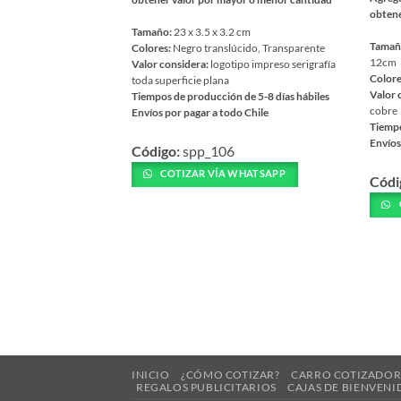
obtene
Tamaño:
23 x 3.5 x 3.2 cm
Tamañ
Colores:
Negro translúcido, Transparente
12cm
Valor considera:
logotipo impreso serigrafía
Colore
toda superficie plana
Valor 
Tiempos de producción de 5-8 días hábiles
cobre
Envíos por pagar a todo Chile
Tiempo
Este
Envíos
Código:
spp_106
producto
Este
tiene
COTIZAR VÍA WHATSAPP
Códi
prod
múltiples
tiene
variantes.
múlti
Las
varia
opciones
Las
se
opcio
pueden
se
elegir
pued
en
elegir
la
en
INICIO
¿CÓMO COTIZAR?
CARRO COTIZADO
página
la
REGALOS PUBLICITARIOS
CAJAS DE BIENVENI
de