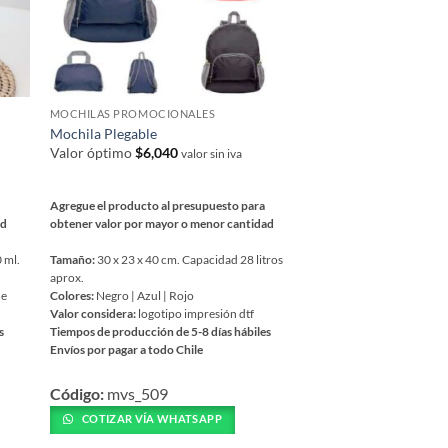
MOCHILAS PROMOCIONALES
BOTELLAS DE AGUA
Mochila Plegable
Botellón Térmico Hyd
Valor óptimo
$
6,040
Valor óptimo
$
9,815
valor sin iva
Agregue el producto al presupuesto para
Agregue el producto al 
ad
obtener valor por mayor o menor cantidad
obtener valor por mayor
 ml.
Tamaño:
30 x 23 x 40 cm. Capacidad 28 litros
Tamaño:
Caja: 33.5 x 10 x
aprox.
H29 cm.
de
Colores:
Negro | Azul | Rojo
Colores:
Blanco | Azul | R
Valor considera:
logotipo impresión dtf
Amarillo | Negro | Verde
s
Tiempos de producción de 5-8 días hábiles
Valor considera:
Grabado 
Envíos por pagar a todo Chile
botellas metálicas botella
mug logo a lo alto 5 a 6 cm
Este
Tiempos de producción de
Código:
mvs_509
producto
Envíos por pagar a todo C
tiene
COTIZAR VÍA WHATSAPP
Este
múltiples
Código:
bop_24
producto