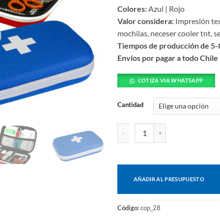
Colores:
Azul | Rojo
Valor considera:
Impresión tex
mochilas, neceser cooler tnt, se
Tiempos de producción de 5-8
Envíos por pagar a todo Chile
COTIZA VIA WHATSAPP
Cantidad
Kit de primeros auxilios 50 en 1 
AÑADIR AL PRESUPUESTO
Código:
cop_28