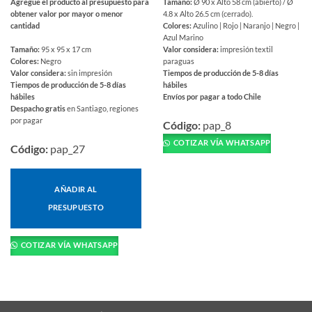
Agregue el producto al presupuesto para
Tamaño:
Ø 90 x Alto 58 cm (abierto) / Ø
obtener valor por mayor o menor
4.8 x Alto 26.5 cm (cerrado).
cantidad
Colores:
Azulino | Rojo | Naranjo | Negro |
Azul Marino
Tamaño:
95 x 95 x 17 cm
Valor considera:
impresión textil
Colores:
Negro
paraguas
Valor considera:
sin impresión
Tiempos de producción de 5-8 días
Tiempos de producción de 5-8 días
hábiles
hábiles
Envíos por pagar a todo Chile
Despacho gratis
en Santiago, regiones
Este
por pagar
producto
Código:
pap_8
tiene
COTIZAR VÍA WHATSAPP
Código:
pap_27
múltiples
variantes.
Las
AÑADIR AL
opciones
PRESUPUESTO
se
pueden
elegir
COTIZAR VÍA WHATSAPP
en
la
página
de