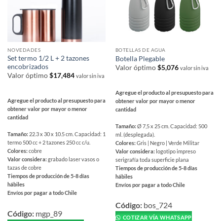
NOVEDADES
BOTELLAS DE AGUA
Set termo 1/2 L + 2 tazones
Botella Plegable
encobrizados
Valor óptimo
$
5,076
valor sin iva
Valor óptimo
$
17,484
valor sin iva
Agregue el producto al presupuesto para
Agregue el producto al presupuesto para
obtener valor por mayor o menor
obtener valor por mayor o menor
cantidad
cantidad
Tamaño:
Ø 7,5 x 25 cm. Capacidad: 500
Tamaño:
22.3 x 30 x 10.5 cm. Capacidad: 1
ml. (desplegada).
termo 500 cc + 2 tazones 250 cc c/u.
Colores:
Gris | Negro | Verde Militar
Colores:
cobre
Valor considera:
logotipo impreso
Valor considera:
grabado laser vasos o
serigrafía toda superficie plana
tazas de cobre
Tiempos de producción de 5-8 días
Tiempos de producción de 5-8 días
hábiles
hábiles
Envíos por pagar a todo Chile
Envíos por pagar a todo Chile
Este
Este
producto
Código:
bos_724
producto
Código:
mgp_89
tiene
COTIZAR VÍA WHATSAPP