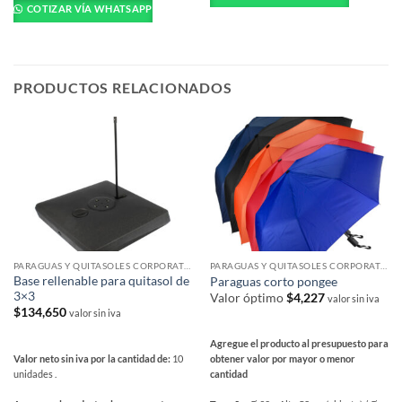
tiene
múltiples
COTIZAR VÍA WHATSAPP
múltiples
variantes.
variantes.
Las
Las
opciones
opciones
se
PRODUCTOS RELACIONADOS
se
pueden
pueden
elegir
elegir
en
en
la
la
página
página
de
de
producto
producto
PARAGUAS Y QUITASOLES CORPORATIVOS
PARAGUAS Y QUITASOLES CORPORATIVOS
Base rellenable para quitasol de
Paraguas corto pongee
3×3
Valor óptimo
$
4,227
valor sin iva
$
134,650
valor sin iva
Agregue el producto al presupuesto para
Valor neto sin iva por la cantidad de:
10
obtener valor por mayor o menor
unidades .
cantidad