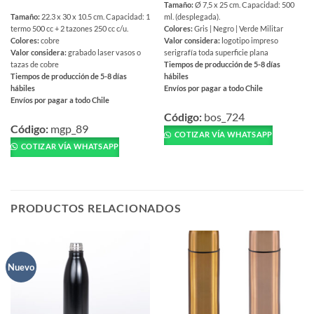
Tamaño:
Ø 7,5 x 25 cm. Capacidad: 500
Tamaño:
22.3 x 30 x 10.5 cm. Capacidad: 1
ml. (desplegada).
termo 500 cc + 2 tazones 250 cc c/u.
Colores:
Gris | Negro | Verde Militar
Colores:
cobre
Valor considera:
logotipo impreso
Valor considera:
grabado laser vasos o
serigrafía toda superficie plana
tazas de cobre
Tiempos de producción de 5-8 días
Tiempos de producción de 5-8 días
hábiles
hábiles
Envíos por pagar a todo Chile
Envíos por pagar a todo Chile
Este
Este
producto
Código:
bos_724
producto
Código:
mgp_89
tiene
COTIZAR VÍA WHATSAPP
tiene
múltiples
COTIZAR VÍA WHATSAPP
múltiples
variantes.
variantes.
Las
Las
opciones
opciones
se
PRODUCTOS RELACIONADOS
se
pueden
pueden
elegir
elegir
en
en
la
Nuevo
la
página
página
de
de
producto