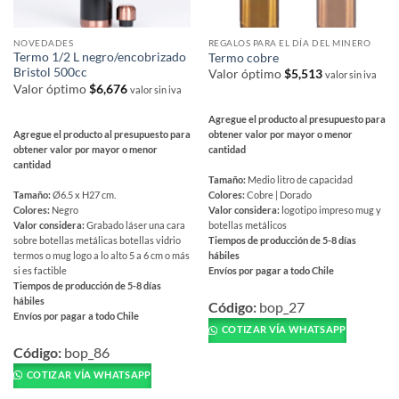
producto
NOVEDADES
REGALOS PARA EL DÍA DEL MINERO
Termo 1/2 L negro/encobrizado
Termo cobre
Bristol 500cc
Valor óptimo
$
5,513
valor sin iva
Valor óptimo
$
6,676
valor sin iva
Agregue el producto al presupuesto para
Agregue el producto al presupuesto para
obtener valor por mayor o menor
obtener valor por mayor o menor
cantidad
cantidad
Tamaño:
Medio litro de capacidad
Tamaño:
Ø6.5 x H27 cm.
Colores:
Cobre | Dorado
Colores:
Negro
Valor considera:
logotipo impreso mug y
Valor considera:
Grabado láser una cara
botellas metálicos
sobre botellas metálicas botellas vidrio
Tiempos de producción de 5-8 días
termos o mug logo a lo alto 5 a 6 cm o más
hábiles
si es factible
Envíos por pagar a todo Chile
Tiempos de producción de 5-8 días
Este
hábiles
producto
Código:
bop_27
Envíos por pagar a todo Chile
tiene
COTIZAR VÍA WHATSAPP
Este
múltiples
producto
Código:
bop_86
variantes.
tiene
COTIZAR VÍA WHATSAPP
Las
múltiples