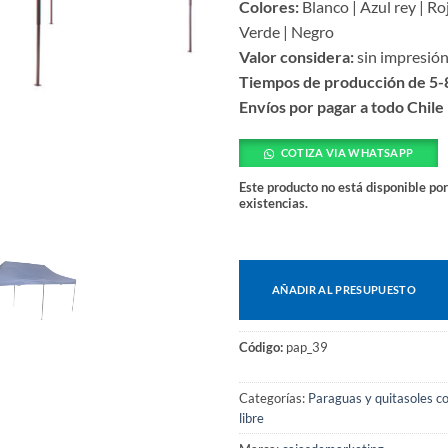
Colores:
Blanco | Azul rey | Ro
Verde | Negro
Valor considera:
sin impresió
Tiempos de producción de 5-8
Envíos por pagar a todo Chile
COTIZA VIA WHATSAPP
Este producto no está disponible po
existencias.
AÑADIR AL PRESUPUESTO
Código:
pap_39
Categorías:
Paraguas y quitasoles c
libre