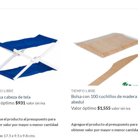
producto
a
S
ucto
O LIBRE
TIEMPO LIBRE
Bolsa con 100 cuchillos de madera
a cabeza de tela
abedul
r óptimo
$
931
valor sin iva
Valor óptimo
$
1,555
valor sin iva
e el producto al presupuesto para
Agregue el producto al presupuesto para
r valor por mayor o menor cantidad
obtener valor por mayor o menor cantid
o:
17.5 x 9.5 x 9.8 cms