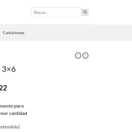
Buscar
por:
Contáctenos
a 3×6
22
puesto para
enor cantidad
extendido)