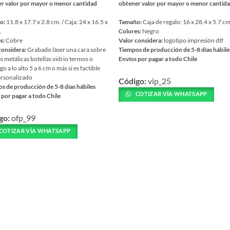
r valor por mayor o menor cantidad
obtener valor por mayor o menor cantid
o:
11.8 x 17.7 x 2.8 cm. / Caja: 24 x 16.5 x
Tamaño:
Caja de regalo: 16 x 28.4 x 5.7 c
.
Colores:
Negro
s:
Cobre
Valor considera:
logotipo impresión dtf
considera:
Grabado láser una cara sobre
Tiempos de producción de 5-8 días hábile
as metálicas botellas vidrio termos o
Envíos por pagar a todo Chile
o a lo alto 5 a 6 cm o más si es factible
Este
rsonalizado
Código:
vip_25
producto
s de producción de 5-8 días hábiles
tiene
COTIZAR VÍA WHATSAPP
 por pagar a todo Chile
múltiples
variantes.
go:
ofp_99
ucto
Las
COTIZAR VÍA WHATSAPP
opciones
ples
se
ntes.
pueden
elegir
nes
en
la
en
página
de