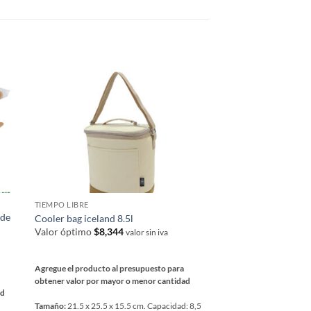
TIEMPO LIBRE
TIEMPO LIBRE
 de
Cooler bag iceland 8.5l
Pelota de playa
Valor óptimo
$
8,344
Valor óptimo
$
919
valor sin iva
va
Agregue el producto al presupuesto para
Agregue el producto al 
obtener valor por mayor o menor cantidad
obtener valor por mayor
ad
Tamaño:
21.5 x 25.5 x 15.5 cm. Capacidad: 8,5
Tamaño:
27 cms