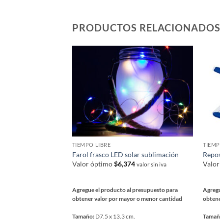
la
págin
PRODUCTOS RELACIONADO
de
prod
TIEMPO LIBRE
TIEMP
Farol frasco LED solar sublimación
Repos
Valor óptimo
$
6,374
Valo
valor sin iva
Agregue el producto al presupuesto para
Agregu
obtener valor por mayor o menor cantidad
obtene
Tamaño:
D7.5 x 13.3 cm.
Tamañ