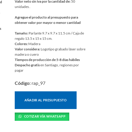
Valor neto sin iva por la cantidad de:
50
ad
unidades .
m
Agregue el producto al presupuesto para
obtener valor por mayor o menor cantidad
s
Tamaño:
Parlante 9.7 x 9.7 x 11.5 cm / Caja de
regalo 13.5 x 15 x 15 cm.
Colores:
Madera
Valor considera:
Logotipo grabado láser sobre
madera o cuero
Tiempos de producción de 5-8 días hábiles
Despacho gratis
en Santiago, regiones por
pagar
Código:
rap_97
AÑADIR AL PRESUPUESTO
COTIZAR VÍA WHATSAPP