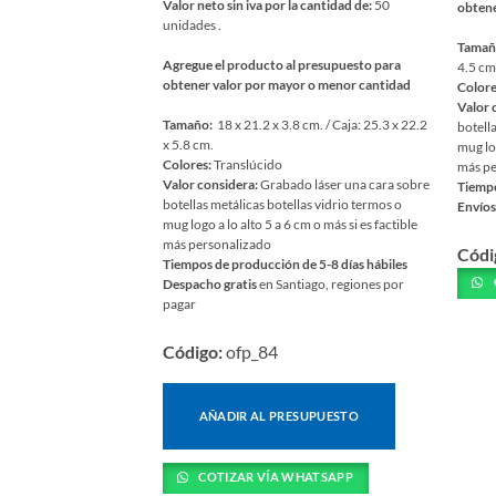
Valor neto sin iva por la cantidad de:
50
obtene
unidades .
Tamañ
Agregue el producto al presupuesto para
4.5 cm
obtener valor por mayor o menor cantidad
Colore
Valor 
Tamaño:
18 x 21.2 x 3.8 cm. / Caja: 25.3 x 22.2
botell
x 5.8 cm.
mug log
Colores:
Translúcido
más pe
Valor considera:
Grabado láser una cara sobre
Tiempo
botellas metálicas botellas vidrio termos o
Envíos
mug logo a lo alto 5 a 6 cm o más si es factible
Este
más personalizado
Códi
prod
Tiempos de producción de 5-8 días hábiles
tiene
Despacho gratis
en Santiago, regiones por
múlti
pagar
varia
Código:
ofp_84
Las
opcio
se
AÑADIR AL PRESUPUESTO
pued
elegir
COTIZAR VÍA WHATSAPP
en