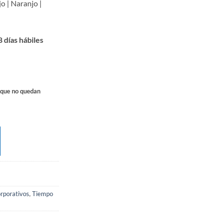
jo | Naranjo |
n
 días hábiles
rque no quedan
orporativos
,
Tiempo