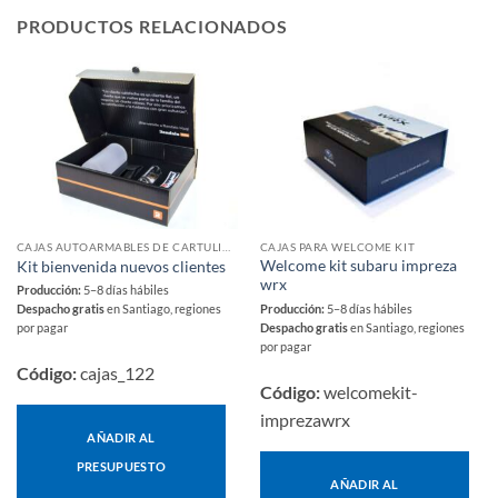
PRODUCTOS RELACIONADOS
CAJAS AUTOARMABLES DE CARTULINA
CAJAS PARA WELCOME KIT
Welcome kit subaru impreza
Kit bienvenida nuevos clientes
wrx
Producción:
5–8 días hábiles
Producción:
5–8 días hábiles
Despacho gratis
en Santiago, regiones
Despacho gratis
en Santiago, regiones
por pagar
por pagar
Código:
cajas_122
Código:
welcomekit-
imprezawrx
AÑADIR AL
PRESUPUESTO
AÑADIR AL