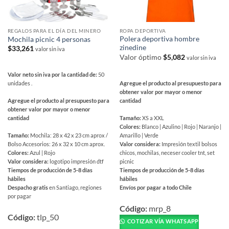
REGALOS PARA EL DÍA DEL MINERO
ROPA DEPORTIVA
Polera deportiva hombre
Mochila picnic 4 personas
zinedine
$
33,261
valor sin iva
Valor óptimo
$
5,082
valor sin iva
Valor neto sin iva por la cantidad de:
50
Agregue el producto al presupuesto para
unidades .
obtener valor por mayor o menor
cantidad
Agregue el producto al presupuesto para
obtener valor por mayor o menor
Tamaño:
XS a XXL
cantidad
Colores:
Blanco | Azulino | Rojo | Naranjo |
Amarillo | Verde
Tamaño:
Mochila: 28 x 42 x 23 cm aprox /
Valor considera:
Impresión textil bolsos
Bolso Accesorios: 26 x 32 x 10 cm aprox.
chicos, mochilas, neceser cooler tnt, set
Colores:
Azul | Rojo
picnic
Valor considera:
logotipo impresión dtf
Tiempos de producción de 5-8 días
Tiempos de producción de 5-8 días
hábiles
hábiles
Envíos por pagar a todo Chile
Despacho gratis
en Santiago, regiones
Este
por pagar
producto
Código:
mrp_8
Código:
tlp_50
tiene
COTIZAR VÍA WHATSAPP
múltiples