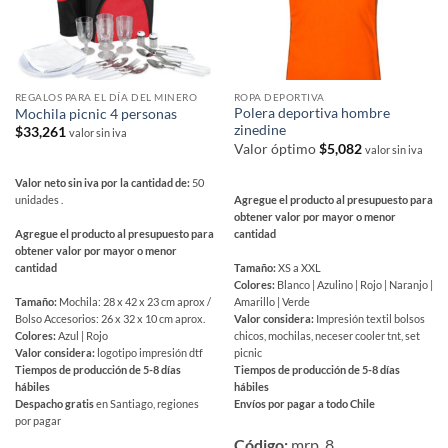
REGALOS PARA EL DÍA DEL MINERO
ROPA DEPORTIVA
Polera deportiva hombre
Mochila picnic 4 personas
zinedine
$
33,261
valor sin iva
Valor óptimo
$
5,082
valor sin iva
Valor neto sin iva por la cantidad de:
50
Agregue el producto al presupuesto para
unidades .
obtener valor por mayor o menor
cantidad
Agregue el producto al presupuesto para
obtener valor por mayor o menor
Tamaño:
XS a XXL
cantidad
Colores:
Blanco | Azulino | Rojo | Naranjo |
Amarillo | Verde
Tamaño:
Mochila: 28 x 42 x 23 cm aprox /
Valor considera:
Impresión textil bolsos
Bolso Accesorios: 26 x 32 x 10 cm aprox.
chicos, mochilas, neceser cooler tnt, set
Colores:
Azul | Rojo
picnic
Valor considera:
logotipo impresión dtf
Tiempos de producción de 5-8 días
Tiempos de producción de 5-8 días
hábiles
hábiles
Envíos por pagar a todo Chile
Despacho gratis
en Santiago, regiones
Este
por pagar
producto
Código:
mrp_8