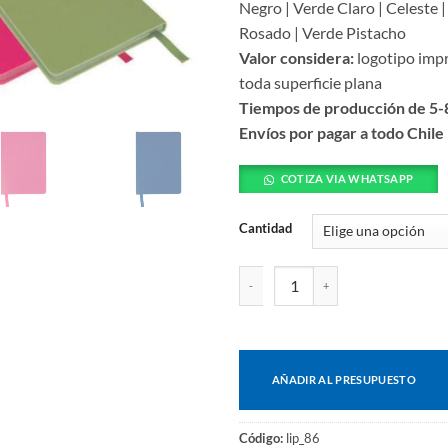
Negro | Verde Claro | Celeste |
Rosado | Verde Pistacho
Valor considera:
logotipo impr
toda superficie plana
Tiempos de producción de 5-8
Envíos por pagar a todo Chile
COTIZA VIA WHATSAPP
Cantidad
Cuaderno corporativo cantidad
AÑADIR AL PRESUPUESTO
Código:
lip_86