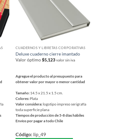
en
la
página
de
producto
AS
CUADERNOS Y LIBRETAS CORPORATIVAS
CUADERNOS Y LIBRETA
Deluxe cuaderno cierre imantado
Cuaderno velvet PU
Valor óptimo
$
5,123
Valor óptimo
$
2,786
valor sin iva
Agregue el producto al presupuesto para
Agregue el producto al 
ad
obtener valor por mayor o menor cantidad
obtener valor por mayor
Tamaño:
14.5 x 21.5 x 1.5 cm.
Tamaño:
14.7 x 21.1 x 1.
Colores:
Plata
Colores:
Rojo | Negro | Ve
fía
Valor considera:
logotipo impreso serigrafía
Valor considera:
logotipo
toda superficie plana
toda superficie plana
s
Tiempos de producción de 5-8 días hábiles
Tiempos de producción de
Envíos por pagar a todo Chile
Envíos por pagar a todo C
Este
Este
Código:
lip_49
Código:
lip_78
producto
producto