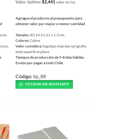
Valor óptimo
$
2,441
valor sin iva
Agregue el producto al presupuesto para
ad
obtener valor por mayor o menor cantidad
prox.
Tamaño:
A5 14.5 x 21 x 1.3 cm.
Colores:
Cobre
hicos,
Valor considera:
logotipo impreso serigrafía
toda superficie plana
s
Tiempos de producción de 5-8 días hábiles
Envíos por pagar a todo Chile
Este
Código:
lip_88
producto
tiene
COTIZAR VÍA WHATSAPP
múltiples
variantes.
Las
opciones
se
pueden
elegir