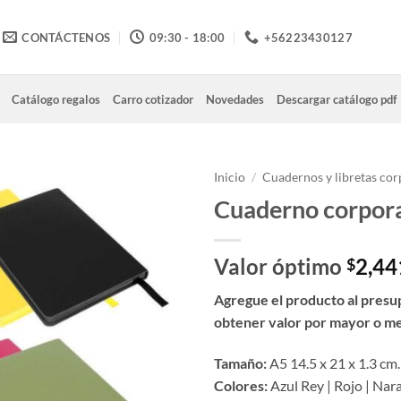
CONTÁCTENOS
09:30 - 18:00
+56223430127
Catálogo regalos
Carro cotizador
Novedades
Descargar catálogo pdf
Inicio
/
Cuadernos y libretas cor
Cuaderno corpor
Valor óptimo
2,44
$
Agregue el producto al presu
obtener valor por mayor o m
Tamaño:
A5 14.5 x 21 x 1.3 cm.
Colores:
Azul Rey | Rojo | Nara