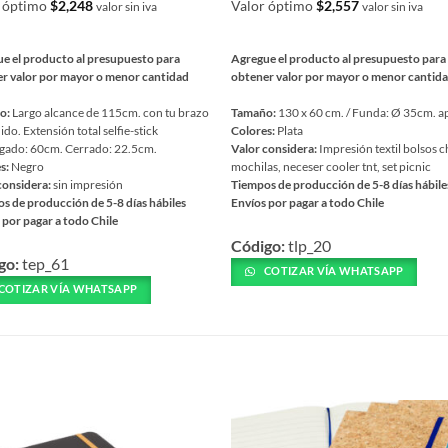
r óptimo
$
2,248
Valor óptimo
$
2,557
valor sin iva
valor sin iva
e el producto al presupuesto para
Agregue el producto al presupuesto para
r valor por mayor o menor cantidad
obtener valor por mayor o menor cantid
o:
Largo alcance de 115cm. con tu brazo
Tamaño:
130 x 60 cm. / Funda: Ø 35cm. a
do. Extensión total selfie-stick
Colores:
Plata
gado: 60cm. Cerrado: 22.5cm.
Valor considera:
Impresión textil bolsos c
s:
Negro
mochilas, neceser cooler tnt, set picnic
considera:
sin impresión
Tiempos de producción de 5-8 días hábile
s de producción de 5-8 días hábiles
Envíos por pagar a todo Chile
 por pagar a todo Chile
Este
Código:
tlp_20
producto
go:
tep_61
ucto
tiene
COTIZAR VÍA WHATSAPP
COTIZAR VÍA WHATSAPP
múltiples
ples
variantes.
ntes.
Las
S
opciones
nes
se
pueden
en
elegir