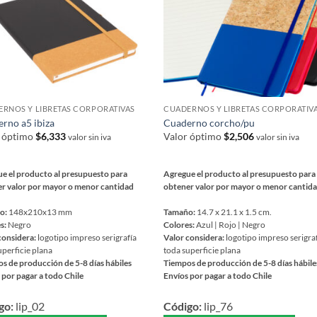
en
la
página
a
de
producto
ucto
RNOS Y LIBRETAS CORPORATIVAS
CUADERNOS Y LIBRETAS CORPORATIV
rno a5 ibiza
Cuaderno corcho/pu
r óptimo
$
6,333
Valor óptimo
$
2,506
valor sin iva
valor sin iva
e el producto al presupuesto para
Agregue el producto al presupuesto para
r valor por mayor o menor cantidad
obtener valor por mayor o menor cantid
o:
148x210x13 mm
Tamaño:
14.7 x 21.1 x 1.5 cm.
s:
Negro
Colores:
Azul | Rojo | Negro
considera:
logotipo impreso serigrafía
Valor considera:
logotipo impreso serigra
uperficie plana
toda superficie plana
s de producción de 5-8 días hábiles
Tiempos de producción de 5-8 días hábile
 por pagar a todo Chile
Envíos por pagar a todo Chile
Este
go:
lip_02
Código:
lip_76
ucto
producto