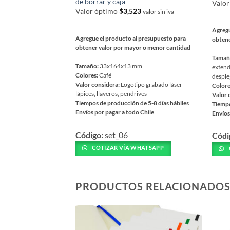
de borrar y caja
Valo
Valor óptimo
$
3,523
valor sin iva
Agregu
Agregue el producto al presupuesto para
obtene
obtener valor por mayor o menor cantidad
Tamañ
Tamaño:
33x164x13 mm
extendi
Colores:
Café
desple
Valor considera:
Logotipo grabado láser
Colore
lápices, llaveros, pendrives
Valor 
Tiempos de producción de 5-8 días hábiles
Tiempo
Envíos por pagar a todo Chile
Envíos
Este
Este
Código:
set_06
Códi
producto
prod
tiene
tiene
COTIZAR VÍA WHATSAPP
múltiples
múlti
variantes.
varia
Las
Las
PRODUCTOS RELACIONADO
opciones
opcio
se
se
pueden
pued
elegir