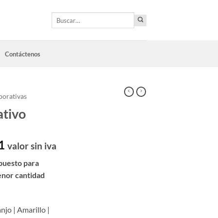
Buscar
por:
Contáctenos
porativas
ativo
1
valor sin iva
puesto para
enor cantidad
njo | Amarillo |