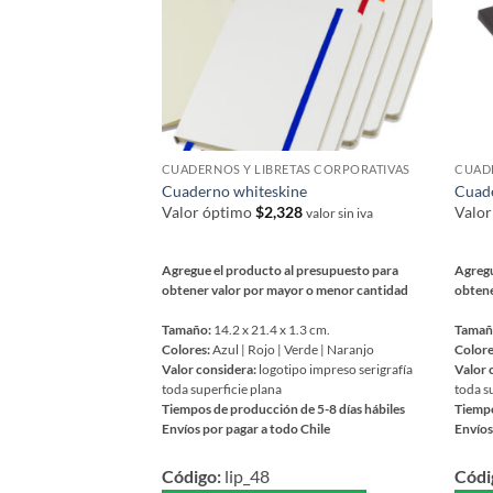
elegir
en
en
la
la
página
págin
de
de
producto
prod
CUADERNOS Y LIBRETAS CORPORATIVAS
CUADE
Cuaderno whiteskine
Cuade
Valor óptimo
$
2,328
Valo
valor sin iva
Agregue el producto al presupuesto para
Agregu
obtener valor por mayor o menor cantidad
obtene
Tamaño:
14.2 x 21.4 x 1.3 cm.
Tamañ
Colores:
Azul | Rojo | Verde | Naranjo
Colore
Valor considera:
logotipo impreso serigrafía
Valor 
toda superficie plana
toda s
Tiempos de producción de 5-8 días hábiles
Tiempo
Envíos por pagar a todo Chile
Envíos
Este
Este
Código:
lip_48
Códi
producto
prod