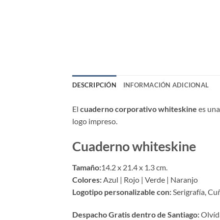
DESCRIPCIÓN
INFORMACIÓN ADICIONAL
El
cuaderno corporativo whiteskine
es una
logo impreso.
Cuaderno whiteskine
Tamaño:
14.2 x 21.4 x 1.3 cm.
Colores:
Azul | Rojo | Verde | Naranjo
Logotipo personalizable con:
Serigrafía, Cu
Despacho Gratis dentro de Santiago:
Olvída