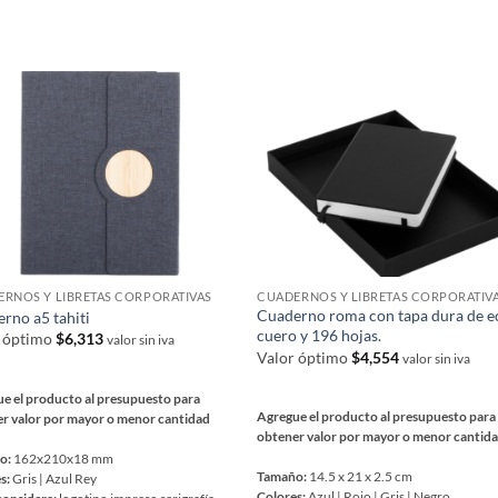
Las
S
nes
opciones
se
en
pueden
elegir
en
la
a
página
de
ucto
producto
RNOS Y LIBRETAS CORPORATIVAS
CUADERNOS Y LIBRETAS CORPORATIV
Cuaderno roma con tapa dura de e
rno a5 tahiti
cuero y 196 hojas.
r óptimo
$
6,313
valor sin iva
Valor óptimo
$
4,554
valor sin iva
e el producto al presupuesto para
Agregue el producto al presupuesto para
r valor por mayor o menor cantidad
obtener valor por mayor o menor cantid
o:
162x210x18 mm
Tamaño:
14.5 x 21 x 2.5 cm
s:
Gris | Azul Rey
Colores:
Azul | Rojo | Gris | Negro