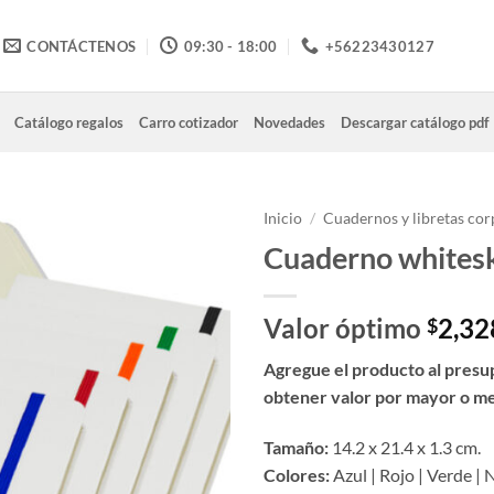
CONTÁCTENOS
09:30 - 18:00
+56223430127
Catálogo regalos
Carro cotizador
Novedades
Descargar catálogo pdf
Inicio
/
Cuadernos y libretas cor
Cuaderno whites
Valor óptimo
2,32
$
Agregue el producto al presu
obtener valor por mayor o m
Tamaño:
14.2 x 21.4 x 1.3 cm.
Colores:
Azul | Rojo | Verde |