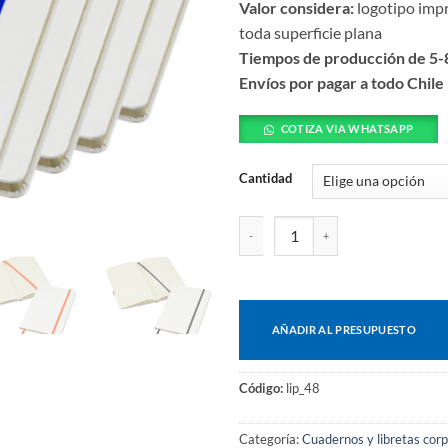
Valor considera:
logotipo impr
toda superficie plana
Tiempos de producción de 5-8
Envíos por pagar a todo Chile
COTIZA VIA WHATSAPP
Cantidad
Cuaderno whiteskine cantidad
AÑADIR AL PRESUPUESTO
Código:
lip_48
Categoría:
Cuadernos y libretas cor