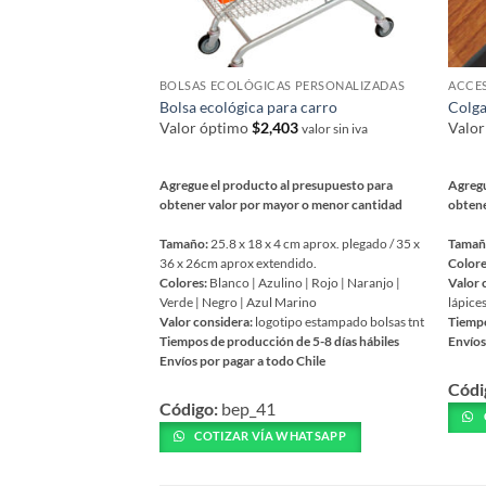
BOLSAS ECOLÓGICAS PERSONALIZADAS
ACCES
Bolsa ecológica para carro
Colga
Valor óptimo
$
2,403
Valo
valor sin iva
Agregue el producto al presupuesto para
Agregu
obtener valor por mayor o menor cantidad
obtene
Tamaño:
25.8 x 18 x 4 cm aprox. plegado / 35 x
Tamañ
36 x 26cm aprox extendido.
Colore
Colores:
Blanco | Azulino | Rojo | Naranjo |
Valor 
Verde | Negro | Azul Marino
lápices
Valor considera:
logotipo estampado bolsas tnt
Tiempo
Tiempos de producción de 5-8 días hábiles
Envíos
Envíos por pagar a todo Chile
Este
Este
Códi
prod
Código:
bep_41
producto
tiene
tiene
COTIZAR VÍA WHATSAPP
múlti
múltiples
varia
variantes.