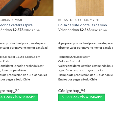
ORIOS DE VIAJE
BOLSAS DE ALGODÓN Y YUTE
dor de carteras spira
Bolsa de yute 2 botellas de vino
r óptimo
$
2,378
Valor óptimo
$
2,563
valor sin iva
valor sin iva
e el producto al presupuesto para
Agregue el producto al presupuesto para
r valor por mayor o menor cantidad
obtener valor por mayor o menor cantid
o:
Colgador 11.2 x 5.8 x 0.8 cm
Tamaño:
20 x 38 x 10 cm
s:
Plata
Colores:
Natural
considera:
Logotipo grabado láser
Valor considera:
logotipo estampado bols
, llaveros, pendrives
algodón estampado mayor a carta
s de producción de 5-8 días hábiles
Tiempos de producción de 5-8 días hábile
 por pagar a todo Chile
Envíos por pagar a todo Chile
Este
go:
mup_24
Código:
bap_94
ucto
producto
tiene
COTIZAR VÍA WHATSAPP
COTIZAR VÍA WHATSAPP
ples
múltiples
ntes.
variantes.