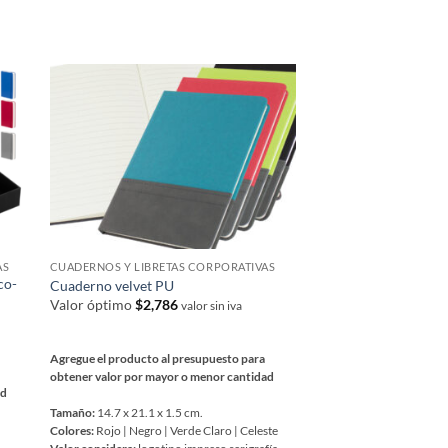
AS
CUADERNOS Y LIBRETAS CORPORATIVAS
CUADERNOS Y LIBRETA
co-
Cuaderno velvet PU
Libreta PU
Valor óptimo
$
2,786
Valor óptimo
$
1,766
valor sin iva
Agregue el producto al presupuesto para
Agregue el producto al 
obtener valor por mayor o menor cantidad
obtener valor por mayor
ad
Tamaño:
14.7 x 21.1 x 1.5 cm.
Tamaño:
9 x 14 x 1.5 cm.
Colores:
Rojo | Negro | Verde Claro | Celeste
Colores:
Café