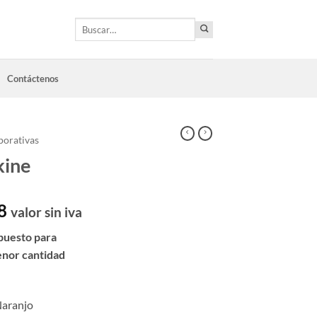
Buscar
por:
Contáctenos
porativas
kine
8
valor sin iva
puesto para
enor cantidad
 Naranjo