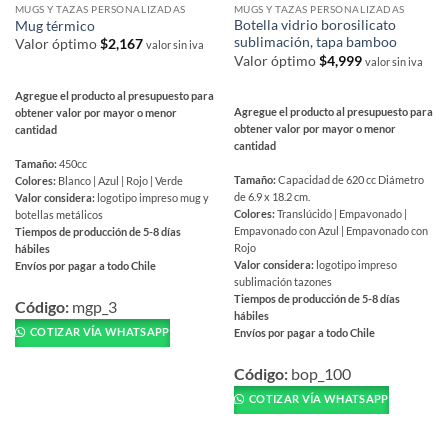
MUGS Y TAZAS PERSONALIZADAS
MUGS Y TAZAS PERSONALIZADAS
Botella vidrio borosilicato
Mug térmico
sublimación, tapa bamboo
Valor óptimo
$
2,167
valor sin iva
Valor óptimo
$
4,999
valor sin iva
Agregue el producto al presupuesto para
Agregue el producto al presupuesto para
obtener valor por mayor o menor
obtener valor por mayor o menor
cantidad
cantidad
Tamaño:
450cc
Tamaño:
Capacidad de 620 cc Diámetro
Colores:
Blanco | Azul | Rojo | Verde
de 6.9 x 18.2 cm.
Valor considera:
logotipo impreso mug y
Colores:
Translúcido | Empavonado |
botellas metálicos
Empavonado con Azul | Empavonado con
Tiempos de producción de 5-8 días
Rojo
hábiles
Valor considera:
logotipo impreso
Envíos por pagar a todo Chile
sublimación tazones
Este
Tiempos de producción de 5-8 días
producto
Código:
mgp_3
hábiles
tiene
COTIZAR VÍA WHATSAPP
Envíos por pagar a todo Chile
múltiples
Este
variantes.
producto
Código:
bop_100
Las
tiene
COTIZAR VÍA WHATSAPP
opciones
múltiples
se
variantes.