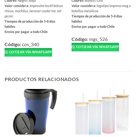
Colores:
Negro | Rojo
Colores:
Blanco | Gris
Valor considera:
Impresión textil bolsos
Valor considera:
logotipo impreso mug y
chicos, mochilas, neceser cooler tnt, set
botellas metálicos
picnic
Tiempos de producción de 5-8 días
Tiempos de producción de 5-8 días
hábiles
hábiles
Envíos por pagar a todo Chile
Envíos por pagar a todo Chile
Este
Este
producto
Código:
mgs_526
producto
Código:
cos_340
tiene
COTIZAR VÍA WHATSAPP
tiene
múltiples
COTIZAR VÍA WHATSAPP
múltiples
variantes.
variantes.
Las
Las
opciones
opciones
se
PRODUCTOS RELACIONADOS
se
pueden
pueden
elegir
elegir
en
en
la
la
página
página
de
de
producto
producto