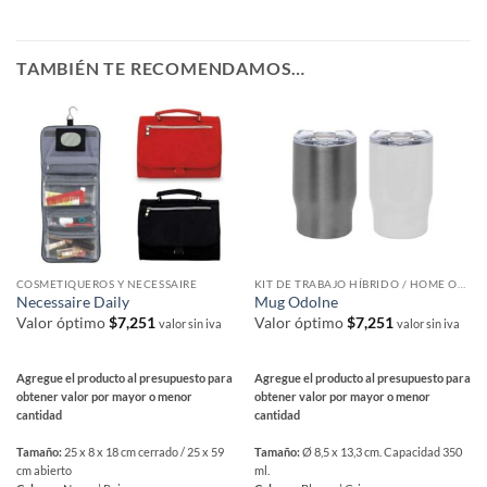
TAMBIÉN TE RECOMENDAMOS…
COSMETIQUEROS Y NECESSAIRE
KIT DE TRABAJO HÍBRIDO / HOME OFFICE
Necessaire Daily
Mug Odolne
Valor óptimo
$
7,251
Valor óptimo
$
7,251
valor sin iva
valor sin iva
Agregue el producto al presupuesto para
Agregue el producto al presupuesto para
obtener valor por mayor o menor
obtener valor por mayor o menor
cantidad
cantidad
Tamaño:
25 x 8 x 18 cm cerrado / 25 x 59
Tamaño:
Ø 8,5 x 13,3 cm. Capacidad 350
cm abierto
ml.