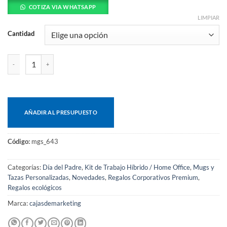
COTIZA VIA WHATSAPP
LIMPIAR
Cantidad
Mug Térmico Nórdico cantidad
AÑADIR AL PRESUPUESTO
Código:
mgs_643
Categorías:
Día del Padre
,
Kit de Trabajo Híbrido / Home Office
,
Mugs y
Tazas Personalizadas
,
Novedades
,
Regalos Corporativos Premium
,
Regalos ecológicos
Marca:
cajasdemarketing