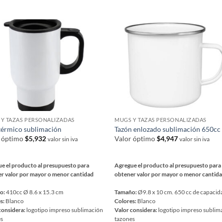
S
nes
opciones
se
en
pueden
elegir
en
la
a
página
de
ucto
producto
Y TAZAS PERSONALIZADAS
MUGS Y TAZAS PERSONALIZADAS
érmico sublimación
Tazón enlozado sublimación 650cc
r óptimo
$
5,932
Valor óptimo
$
4,947
valor sin iva
valor sin iva
e el producto al presupuesto para
Agregue el producto al presupuesto para
r valor por mayor o menor cantidad
obtener valor por mayor o menor cantid
o:
410cc Ø 8.6 x 15.3 cm
Tamaño:
Ø9.8 x 10 cm. 650 cc de capacid
s:
Blanco
Colores:
Blanco
considera:
logotipo impreso sublimación
Valor considera:
logotipo impreso sublim
es
tazones