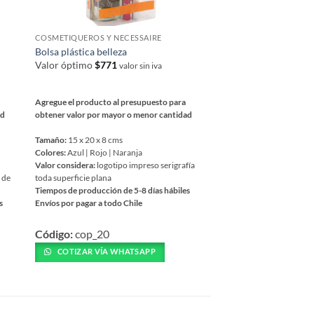
COSMETIQUEROS Y NECESSAIRE
Bolsa plástica belleza
Valor óptimo
$
771
valor sin iva
Agregue el producto al presupuesto para
ad
obtener valor por mayor o menor cantidad
Tamaño:
15 x 20 x 8 cms
Colores:
Azul | Rojo | Naranja
Valor considera:
logotipo impreso serigrafía
 de
toda superficie plana
Tiempos de producción de 5-8 días hábiles
s
Envíos por pagar a todo Chile
Este
Código:
cop_20
producto
tiene
COTIZAR VÍA WHATSAPP
múltiples
variantes.
Las