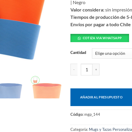
| Negro
Valor considera:
sin impresió
Tiempos de producción de 5-8
Envíos por pagar a todo Chile
COTIZA VIA WHATSAPP
Cantidad
Grip de silicona cantidad
AÑADIR AL PRESUPUESTO
Código:
mgp_144
Categoría:
Mugs y Tazas Personaliz