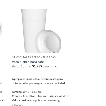
opciones
se
pueden
elegir
en
la
página
de
producto
MUGS Y TAZAS PERSONALIZADAS
MUGS Y TAZAS PERSON
Vaso blanco para café
Tazón cerámico de co
Valor óptimo
$
1,959
Valor óptimo
$
1,542
valor sin iva
Agregue el producto al presupuesto para
Agregue el producto al 
ad
obtener valor por mayor o menor cantidad
obtener valor por mayor
ad
Tamaño:
Ø9.3 x 18.3 cm.
Tamaño:
Ø 8.2 x 9.8 cm
Colores:
Azul | Rojo | Naranjo | Amarillo | Verde
Colores:
Azul | Rojo | Nar
ación
Valor considera:
logotipo impreso mug
| Negro
plásticos
Valor considera:
logotipo