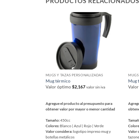
PRODUCTOS RELACIONADO
opciones
opcio
se
se
pueden
pued
elegir
elegir
en
en
la
la
página
págin
de
de
producto
prod
MUGS Y TAZAS PERSONALIZADAS
MUGS 
Mug térmico
Mug t
Valor óptimo
$
2,167
Valo
valor sin iva
Agregue el producto al presupuesto para
Agregu
obtener valor por mayor o menor cantidad
obtene
Tamaño:
450cc
Tamañ
Colores:
Blanco | Azul | Rojo | Verde
Colore
Valor considera:
logotipo impreso mug y
Valor 
botellas metálicos
tazon