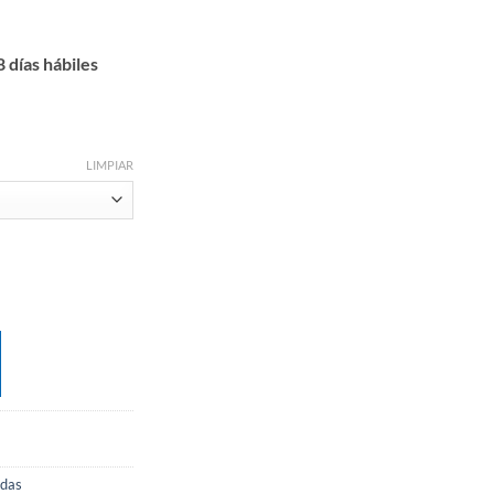
n
 días hábiles
LIMPIAR
adas