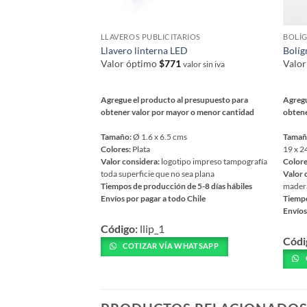
LLAVEROS PUBLICITARIOS
BOLÍG
Llavero linterna LED
Bolíg
Valor óptimo
$
771
Valo
valor sin iva
Agregue el producto al presupuesto para
Agregu
obtener valor por mayor o menor cantidad
obtene
Tamaño:
Ø 1.6 x 6.5 cms
Tamañ
Colores:
Plata
19 x 2
Valor considera:
logotipo impreso tampografía
Colore
toda superficie que no sea plana
Valor 
Tiempos de producción de 5-8 días hábiles
mader
Envíos por pagar a todo Chile
Tiempo
Envíos
Este
Este
Código:
llip_1
producto
Códi
prod
tiene
COTIZAR VÍA WHATSAPP
tiene
múltiples
múlti
variantes.
varia
Las
Las