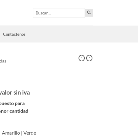
Buscar
por:
Contáctenos
adas
valor sin iva
puesto para
enor cantidad
| Amarillo | Verde