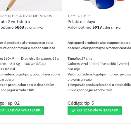
RAFOS EJECUTIVOS METÁLICOS
TIEMPO LIBRE
rafo 2 en 1 sintra
Pelota de playa
r óptimo
$
868
Valor óptimo
$
919
valor sin iva
valor sin iva
e el producto al presupuesto para
Agregue el producto al presupuesto para
r valor por mayor o menor cantidad
obtener valor por mayor o menor cantid
o:
160x 9 mm Diametro Empaque: 63 x
Tamaño:
27 cms
4 cm. – 8,5 Kg. – 100 Unid/Caja
Colores:
Azul | Rojo | Traslucido | Verde |
s:
Natural
Naranjo
considera:
Logotipo grabado láser sobre
Valor considera:
logotipo impreso pelotas
a o cuero
playa en un gajo
s de producción de 5-8 días hábiles
Tiempos de producción de 5-8 días hábile
 por pagar a todo Chile
Envíos por pagar a todo Chile
Este
go:
lep_02
Código:
tlp_5
ucto
producto
tiene
COTIZAR VÍA WHATSAPP
COTIZAR VÍA WHATSAPP
ples
múltiples
ntes.
variantes.
Las