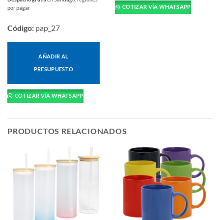
tiene
COTIZAR VÍA WHATSAPP
por pagar
múltiples
variantes.
Código:
pap_27
Las
opciones
se
AÑADIR AL
pueden
PRESUPUESTO
elegir
en
COTIZAR VÍA WHATSAPP
la
página
de
producto
PRODUCTOS RELACIONADOS