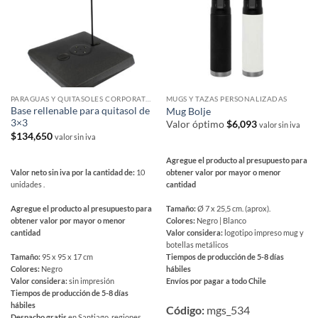
PARAGUAS Y QUITASOLES CORPORATIVOS
MUGS Y TAZAS PERSONALIZADAS
Base rellenable para quitasol de
Mug Bolje
3×3
Valor óptimo
$
6,093
valor sin iva
$
134,650
valor sin iva
Agregue el producto al presupuesto para
Valor neto sin iva por la cantidad de:
10
obtener valor por mayor o menor
unidades .
cantidad
Agregue el producto al presupuesto para
Tamaño:
Ø 7 x 25,5 cm. (aprox).
obtener valor por mayor o menor
Colores:
Negro | Blanco
cantidad
Valor considera:
logotipo impreso mug y
botellas metálicos
Tamaño:
95 x 95 x 17 cm
Tiempos de producción de 5-8 días
Colores:
Negro
hábiles
Valor considera:
sin impresión
Envíos por pagar a todo Chile
Tiempos de producción de 5-8 días
Este
hábiles
producto
Código:
mgs_534
Despacho gratis
en Santiago, regiones