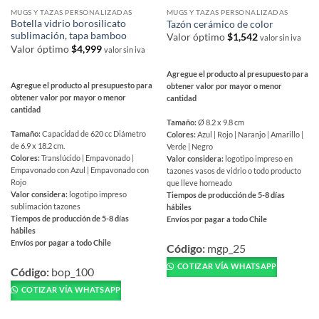
MUGS Y TAZAS PERSONALIZADAS
MUGS Y TAZAS PERSONALIZADAS
Botella vidrio borosilicato
Tazón cerámico de color
sublimación, tapa bamboo
Valor óptimo
$
1,542
valor sin iva
Valor óptimo
$
4,999
valor sin iva
Agregue el producto al presupuesto para
Agregue el producto al presupuesto para
obtener valor por mayor o menor
obtener valor por mayor o menor
cantidad
cantidad
Tamaño:
Ø 8.2 x 9.8 cm
Tamaño:
Capacidad de 620 cc Diámetro
Colores:
Azul | Rojo | Naranjo | Amarillo |
de 6.9 x 18.2 cm.
Verde | Negro
Colores:
Translúcido | Empavonado |
Valor considera:
logotipo impreso en
Empavonado con Azul | Empavonado con
tazones vasos de vidrio o todo producto
Rojo
que lleve horneado
Valor considera:
logotipo impreso
Tiempos de producción de 5-8 días
sublimación tazones
hábiles
Tiempos de producción de 5-8 días
Envíos por pagar a todo Chile
hábiles
Este
Envíos por pagar a todo Chile
producto
Código:
mgp_25
Este
tiene
COTIZAR VÍA WHATSAPP
producto
Código:
bop_100
múltiples
tiene
COTIZAR VÍA WHATSAPP
variantes.
múltiples
Las
variantes.