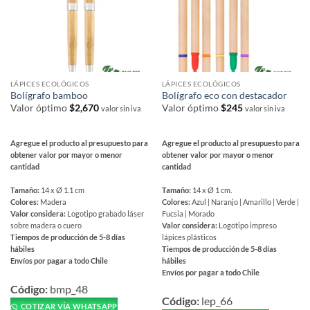
la
la
página
página
de
de
producto
producto
LÁPICES ECOLÓGICOS
LÁPICES ECOLÓGICOS
Bolígrafo bamboo
Bolígrafo eco con destacador
Valor óptimo
$
2,670
Valor óptimo
$
245
valor sin iva
valor sin iva
Agregue el producto al presupuesto para
Agregue el producto al presupuesto para
obtener valor por mayor o menor
obtener valor por mayor o menor
cantidad
cantidad
Tamaño:
14 x Ø 1.1 cm
Tamaño:
14 x Ø 1 cm.
Colores:
Madera
Colores:
Azul | Naranjo | Amarillo | Verde |
Valor considera:
Logotipo grabado láser
Fucsia | Morado
sobre madera o cuero
Valor considera:
Logotipo impreso
Tiempos de producción de 5-8 días
lápices plásticos
hábiles
Tiempos de producción de 5-8 días
Envíos por pagar a todo Chile
hábiles
Envíos por pagar a todo Chile
Este
Este
producto
Código:
bmp_48
producto
Código:
lep_66
tiene
COTIZAR VÍA WHATSAPP