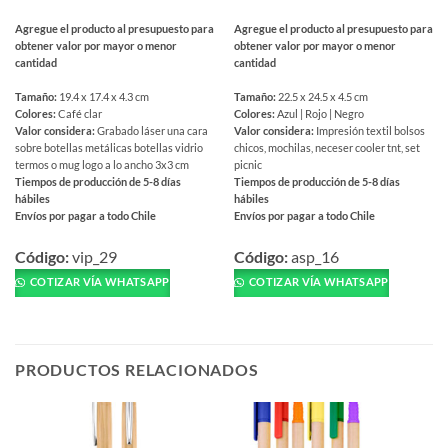
Agregue el producto al presupuesto para
Agregue el producto al presupuesto para
obtener valor por mayor o menor
obtener valor por mayor o menor
cantidad
cantidad
Tamaño:
19.4 x 17.4 x 4.3 cm
Tamaño:
22.5 x 24.5 x 4.5 cm
Colores:
Café clar
Colores:
Azul | Rojo | Negro
Valor considera:
Grabado láser una cara
Valor considera:
Impresión textil bolsos
sobre botellas metálicas botellas vidrio
chicos, mochilas, neceser cooler tnt, set
termos o mug logo a lo ancho 3x3 cm
picnic
Tiempos de producción de 5-8 días
Tiempos de producción de 5-8 días
hábiles
hábiles
Envíos por pagar a todo Chile
Envíos por pagar a todo Chile
Este
Este
producto
producto
Código:
vip_29
Código:
asp_16
tiene
tiene
COTIZAR VÍA WHATSAPP
COTIZAR VÍA WHATSAPP
múltiples
múltiples
variantes.
variantes.
Las
Las
opciones
opciones
PRODUCTOS RELACIONADOS
se
se
pueden
pueden
elegir
elegir
en
en