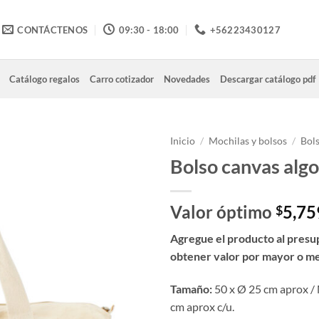
CONTÁCTENOS
09:30 - 18:00
+56223430127
Catálogo regalos
Carro cotizador
Novedades
Descargar catálogo pdf
Inicio
/
Mochilas y bolsos
/
Bols
Bolso canvas alg
Valor óptimo
5,75
$
Agregue el producto al presu
obtener valor por mayor o m
Tamaño:
50 x Ø 25 cm aprox / 
cm aprox c/u.