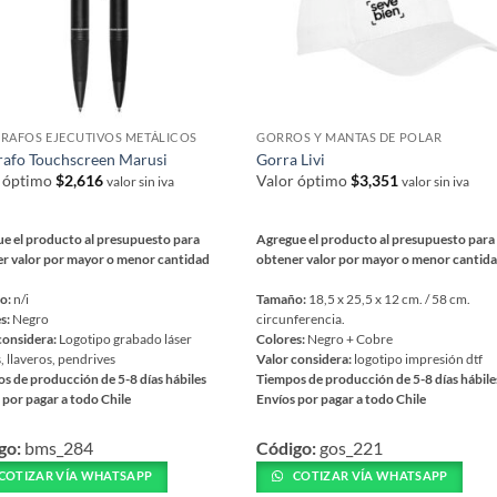
RAFOS EJECUTIVOS METÁLICOS
GORROS Y MANTAS DE POLAR
rafo Touchscreen Marusi
Gorra Livi
r óptimo
$
2,616
Valor óptimo
$
3,351
valor sin iva
valor sin iva
e el producto al presupuesto para
Agregue el producto al presupuesto para
r valor por mayor o menor cantidad
obtener valor por mayor o menor cantid
o:
n/i
Tamaño:
18,5 x 25,5 x 12 cm. / 58 cm.
s:
Negro
circunferencia.
considera:
Logotipo grabado láser
Colores:
Negro + Cobre
, llaveros, pendrives
Valor considera:
logotipo impresión dtf
s de producción de 5-8 días hábiles
Tiempos de producción de 5-8 días hábile
 por pagar a todo Chile
Envíos por pagar a todo Chile
Este
go:
bms_284
Código:
gos_221
ucto
producto
tiene
COTIZAR VÍA WHATSAPP
COTIZAR VÍA WHATSAPP