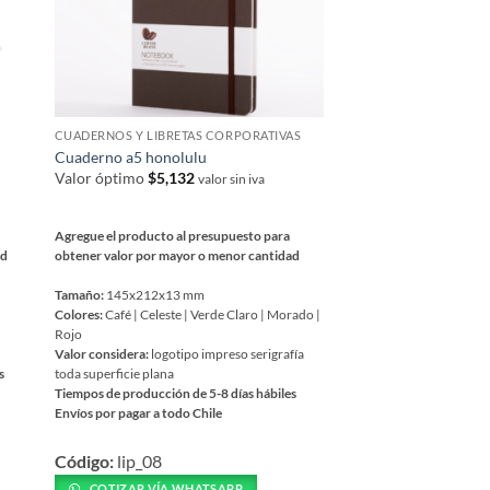
CUADERNOS Y LIBRETAS CORPORATIVAS
Cuaderno a5 honolulu
Valor óptimo
$
5,132
valor sin iva
Agregue el producto al presupuesto para
ad
obtener valor por mayor o menor cantidad
Tamaño:
145x212x13 mm
Colores:
Café | Celeste | Verde Claro | Morado |
Rojo
Valor considera:
logotipo impreso serigrafía
s
toda superficie plana
Tiempos de producción de 5-8 días hábiles
Envíos por pagar a todo Chile
Este
Código:
lip_08
producto
tiene
COTIZAR VÍA WHATSAPP