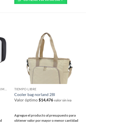
múltiples
variantes.
Las
opciones
se
pueden
elegir
en
la
página
de
producto
REGALOS PROMOCIONALES CON SUBLIMACIÓN
TIEMPO LIBRE
TIEMPO LIBRE
Cooler bag norland 28l
Visera PVC
Valor óptimo
$
14,476
Valor óptimo
$
753
valor sin iva
va
Agregue el producto al presupuesto para
Agregue el producto al 
ad
obtener valor por mayor o menor cantidad
obtener valor por mayor