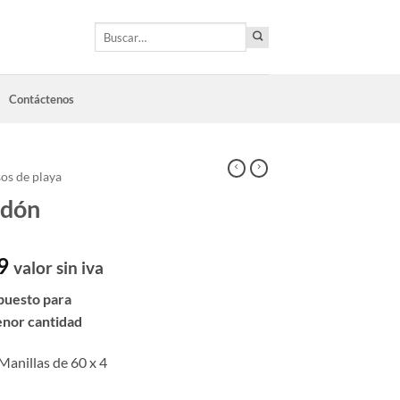
Buscar
por:
Contáctenos
os de playa
odón
9
valor sin iva
puesto para
enor cantidad
Manillas de 60 x 4