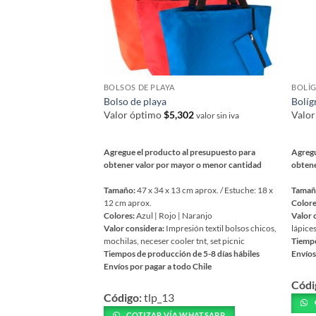
BOLSOS DE PLAYA
BOLÍG
Bolso de playa
Bolíg
Valor óptimo
$
5,302
Valo
valor sin iva
Agregue el producto al presupuesto para
Agregu
obtener valor por mayor o menor cantidad
obtene
Tamaño:
47 x 34 x 13 cm aprox. / Estuche: 18 x
Tamañ
12 cm aprox.
Colore
Colores:
Azul | Rojo | Naranjo
Valor 
Valor considera:
Impresión textil bolsos chicos,
lápices
mochilas, neceser cooler tnt, set picnic
Tiempo
Tiempos de producción de 5-8 días hábiles
Envíos
Envíos por pagar a todo Chile
Este
Este
Códi
prod
Código:
tlp_13
producto
tiene
tiene
COTIZAR VÍA WHATSAPP