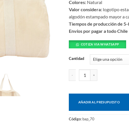
Colores:
Natural
Valor considera:
logotipo est
algodón estampado mayor a c
Tiempos de producción de 5-8
Envíos por pagar a todo Chile
COTIZA VIA WHATSAPP
Cantidad
Bolso canvas algodón cantidad
AÑADIR AL PRESUPUESTO
Código:
bap_70