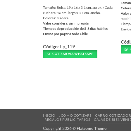
Tamañ
Tamaño:
Bolsa: 19 x 16 x 3.1 cm. aprox. / Cada
Colore
cuchara: 16 cm. largo x 3.1 cm. ancho.
Valor 
Colores:
Madera
mochil
Valor considera:
sin impresión
Tiempo
Tiempos de producción de 5-8 días hábiles
Envíos
Envíos por pagar a todo Chile
Este
Este
Códi
prod
Código:
tlp_119
producto
tiene
tiene
COTIZAR VÍA WHATSAPP
múlti
múltiples
varia
variantes.
Las
Las
opcio
opciones
se
se
pued
pueden
elegir
elegir
en
en
la
la
INICIO
¿CÓMO COTIZAR?
CARRO COTIZADO
págin
REGALOS PUBLICITARIOS
CAJAS DE BIENVENI
página
de
de
Copyright 2026 ©
Flatsome Theme
prod