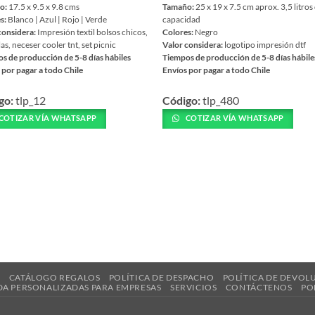
o:
17.5 x 9.5 x 9.8 cms
Tamaño:
25 x 19 x 7.5 cm aprox. 3,5 litros
s:
Blanco | Azul | Rojo | Verde
capacidad
considera:
Impresión textil bolsos chicos,
Colores:
Negro
as, neceser cooler tnt, set picnic
Valor considera:
logotipo impresión dtf
s de producción de 5-8 días hábiles
Tiempos de producción de 5-8 días hábile
 por pagar a todo Chile
Envíos por pagar a todo Chile
Este
go:
tlp_12
Código:
tlp_480
ucto
producto
tiene
COTIZAR VÍA WHATSAPP
COTIZAR VÍA WHATSAPP
ples
múltiples
ntes.
variantes.
Las
nes
opciones
se
en
pueden
elegir
en
la
R
CATÁLOGO REGALOS
POLÍTICA DE DESPACHO
POLÍTICA DE DEVOL
a
página
DA PERSONALIZADAS PARA EMPRESAS
SERVICIOS
CONTÁCTENOS
PO
de
ucto
producto