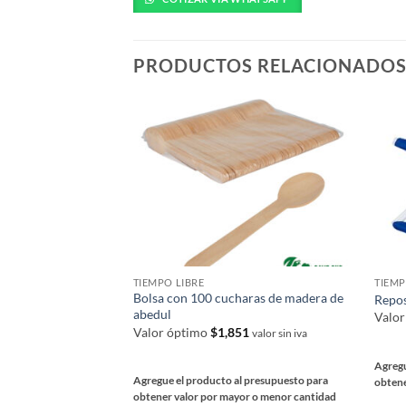
múlti
múltiples
varia
variantes.
Las
Las
PRODUCTOS RELACIONADO
opcio
opciones
se
se
pued
pueden
elegir
elegir
en
en
la
la
págin
página
de
de
prod
producto
TIEMPO LIBRE
TIEMP
Bolsa con 100 cucharas de madera de
Repos
abedul
Valo
Valor óptimo
$
1,851
valor sin iva
Agregu
Agregue el producto al presupuesto para
obtene
obtener valor por mayor o menor cantidad