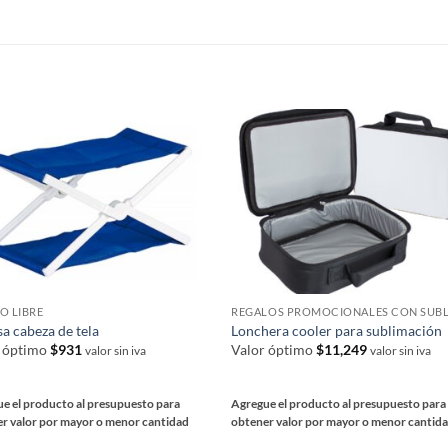
ples
múltiples
ntes.
variantes.
Las
S
nes
opciones
se
en
pueden
elegir
en
la
a
página
de
ucto
producto
O LIBRE
a cabeza de tela
Lonchera cooler para sublimación
r óptimo
$
931
Valor óptimo
$
11,249
valor sin iva
valor sin iva
e el producto al presupuesto para
Agregue el producto al presupuesto para
r valor por mayor o menor cantidad
obtener valor por mayor o menor cantid