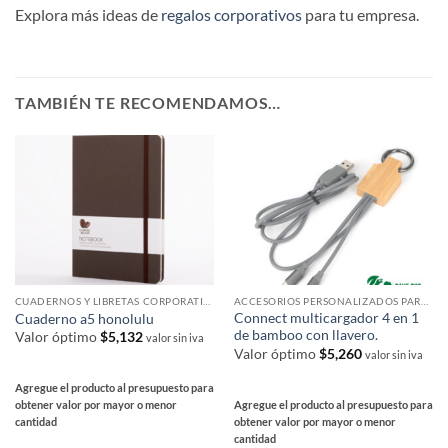
Explora más ideas de
regalos corporativos
para tu empresa.
TAMBIÉN TE RECOMENDAMOS…
CUADERNOS Y LIBRETAS CORPORATIVAS
ACCESORIOS PERSONALIZADOS PARA SMARTPHONES Y TABLETS
Connect multicargador 4 en 1
Cuaderno a5 honolulu
de bamboo con llavero.
Valor óptimo
$
5,132
valor sin iva
Valor óptimo
$
5,260
valor sin iva
Agregue el producto al presupuesto para
Agregue el producto al presupuesto para
obtener valor por mayor o menor
obtener valor por mayor o menor
cantidad
cantidad