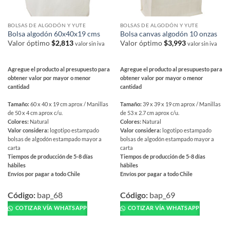
de
producto
BOLSAS DE ALGODÓN Y YUTE
BOLSAS DE ALGODÓN Y YUTE
Bolsa algodón 60x40x19 cms
Bolsa canvas algodón 10 onzas
Valor óptimo
$
2,813
Valor óptimo
$
3,993
valor sin iva
valor sin iva
Agregue el producto al presupuesto para
Agregue el producto al presupuesto para
obtener valor por mayor o menor
obtener valor por mayor o menor
cantidad
cantidad
Tamaño:
60 x 40 x 19 cm aprox / Manillas
Tamaño:
39 x 39 x 19 cm aprox / Manillas
de 50 x 4 cm aprox c/u.
de 53 x 2.7 cm aprox c/u.
Colores:
Natural
Colores:
Natural
Valor considera:
logotipo estampado
Valor considera:
logotipo estampado
bolsas de algodón estampado mayor a
bolsas de algodón estampado mayor a
carta
carta
Tiempos de producción de 5-8 días
Tiempos de producción de 5-8 días
hábiles
hábiles
Envíos por pagar a todo Chile
Envíos por pagar a todo Chile
Este
Este
producto
producto
Código:
bap_68
Código:
bap_69
tiene
tiene
COTIZAR VÍA WHATSAPP
COTIZAR VÍA WHATSAPP
múltiples
múltiples
variantes.
variantes.