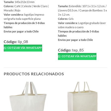
Tamaño:
145x212x13 mm
Tamaño:
Extendido: 107.1 x 3.1 x 1.2 cm. /
Colores:
Café | Celeste | Verde Claro |
Llavero D3.3 cm. / Cuerpo de Bamboo: 5 x
Morado | Rojo
3 x 1.2 cm.
Valor considera:
logotipo impreso
Colores:
Gris
serigrafía toda superficie plana
Valor considera:
Logotipo grabado láser
Tiempos de producción de 5-8 días
sobre madera o cuero
hábiles
Tiempos de producción de 5-8 días
Envíos por pagar a todo Chile
hábiles
Este
Envíos por pagar a todo Chile
producto
Código:
lip_08
Este
tiene
COTIZAR VÍA WHATSAPP
producto
Código:
tep_85
múltiples
tiene
COTIZAR VÍA WHATSAPP
variantes.
múltiples
Las
variantes.
opciones
Las
se
PRODUCTOS RELACIONADOS
opciones
pueden
se
elegir
pueden
en
elegir
la
en
página
la
de
página
producto