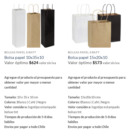
BOLSAS PAPEL KRAFT
BOLSAS PAPEL KRAFT
Bolsa papel 10x35x10
Bolsa papel 15x20x10
Valor óptimo
$
624
Valor óptimo
$
573
valor sin iva
valor sin iva
Agregue el producto al presupuesto para
Agregue el producto al presupuesto para
obtener valor por mayor o menor
obtener valor por mayor o menor
cantidad
cantidad
Tamaño:
10 x 35 x 10 cm
Tamaño:
15x20x10 cms
Colores:
Blanco | Café | Negro
Colores:
Blanco | Café | Negro
Valor considera:
logotipo estampado
Valor considera:
logotipo estampado
bolsas tnt
bolsas tnt
Tiempos de producción de 5-8 días
Tiempos de producción de 5-8 días
hábiles
hábiles
Envíos por pagar a todo Chile
Envíos por pagar a todo Chile