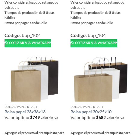
Valor considera:
logotipo estampado
Valor considera:
logotipo estampado
bolsas tnt
bolsas tnt
Tiempos de producción de 5-8 días
Tiempos de producción de 5-8 días
hábiles
hábiles
Envíos por pagar a todo Chile
Envíos por pagar a todo Chile
Este
Este
producto
producto
Código:
bpp_102
Código:
bpp_104
tiene
tiene
COTIZAR VÍA WHATSAPP
COTIZAR VÍA WHATSAPP
múltiples
múltiples
variantes.
variantes.
Las
Las
opciones
opciones
se
se
pueden
pueden
elegir
elegir
en
en
la
la
página
página
BOLSAS PAPEL KRAFT
BOLSAS PAPEL KRAFT
de
de
Bolsa papel 28x36x13
Bolsa papel 30x25x10
producto
producto
Valor óptimo
$
749
Valor óptimo
$
682
valor sin iva
valor sin iva
Agregue el producto al presupuesto para
Agregue el producto al presupuesto para