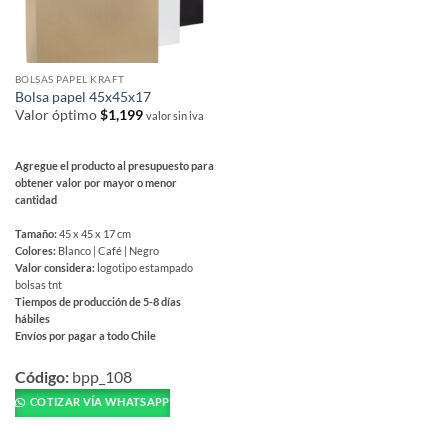
elegir
elegir
en
en
la
la
página
página
BOLSAS PAPEL KRAFT
de
de
Bolsa papel 45x45x17
producto
producto
Valor óptimo
$
1,199
valor sin iva
Agregue el producto al presupuesto para
obtener valor por mayor o menor
cantidad
Tamaño:
45 x 45 x 17 cm
Colores:
Blanco | Café | Negro
Valor considera:
logotipo estampado
bolsas tnt
Tiempos de producción de 5-8 días
hábiles
Envíos por pagar a todo Chile
Este
producto
Código:
bpp_108
tiene
COTIZAR VÍA WHATSAPP
múltiples
variantes.