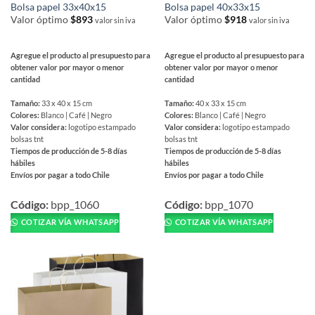
de
de
Bolsa papel 33x40x15
Bolsa papel 40x33x15
producto
producto
Valor óptimo
$
893
Valor óptimo
$
918
valor sin iva
valor sin iva
Agregue el producto al presupuesto para
Agregue el producto al presupuesto para
obtener valor por mayor o menor
obtener valor por mayor o menor
cantidad
cantidad
Tamaño:
33 x 40 x 15 cm
Tamaño:
40 x 33 x 15 cm
Colores:
Blanco | Café | Negro
Colores:
Blanco | Café | Negro
Valor considera:
logotipo estampado
Valor considera:
logotipo estampado
bolsas tnt
bolsas tnt
Tiempos de producción de 5-8 días
Tiempos de producción de 5-8 días
hábiles
hábiles
Envíos por pagar a todo Chile
Envíos por pagar a todo Chile
Este
Este
producto
producto
Código:
bpp_1060
Código:
bpp_1070
tiene
tiene
COTIZAR VÍA WHATSAPP
COTIZAR VÍA WHATSAPP
múltiples
múltiples
variantes.
variantes.
Las
Las
opciones
opciones
se
se
pueden
pueden