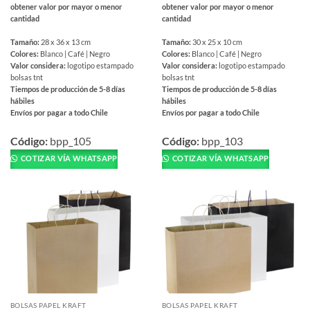
obtener valor por mayor o menor
obtener valor por mayor o menor
cantidad
cantidad
Tamaño:
28 x 36 x 13 cm
Tamaño:
30 x 25 x 10 cm
Colores:
Blanco | Café | Negro
Colores:
Blanco | Café | Negro
Valor considera:
logotipo estampado
Valor considera:
logotipo estampado
bolsas tnt
bolsas tnt
Tiempos de producción de 5-8 días
Tiempos de producción de 5-8 días
hábiles
hábiles
Envíos por pagar a todo Chile
Envíos por pagar a todo Chile
Este
Este
producto
producto
Código:
bpp_105
Código:
bpp_103
tiene
tiene
COTIZAR VÍA WHATSAPP
COTIZAR VÍA WHATSAPP
múltiples
múltiples
variantes.
variantes.
Las
Las
opciones
opciones
se
se
pueden
pueden
elegir
elegir
en
en
la
la
página
página
BOLSAS PAPEL KRAFT
BOLSAS PAPEL KRAFT