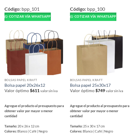
Este
Este
producto
producto
Código:
bpp_101
Código:
bpp_100
tiene
tiene
COTIZAR VÍA WHATSAPP
COTIZAR VÍA WHATSAPP
múltiples
múltiples
variantes.
variantes.
Las
Las
opciones
opciones
se
se
pueden
pueden
elegir
elegir
en
en
la
la
página
página
BOLSAS PAPEL KRAFT
BOLSAS PAPEL KRAFT
de
de
Bolsa papel 20x26x12
Bolsa papel 25x30x17
producto
producto
Valor óptimo
$
611
Valor óptimo
$
749
valor sin iva
valor sin iva
Agregue el producto al presupuesto para
Agregue el producto al presupuesto para
obtener valor por mayor o menor
obtener valor por mayor o menor
cantidad
cantidad
Tamaño:
20 x 26 x 12 cm
Tamaño:
25 x 30 x 17 cm
Colores:
Blanco | Café | Negro
Colores:
Blanco | Café | Negro