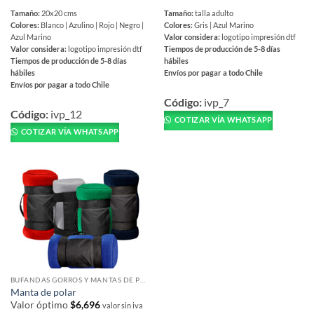
Tamaño:
20x20 cms
Tamaño:
talla adulto
Colores:
Blanco | Azulino | Rojo | Negro |
Colores:
Gris | Azul Marino
Azul Marino
Valor considera:
logotipo impresión dtf
Valor considera:
logotipo impresión dtf
Tiempos de producción de 5-8 días
Tiempos de producción de 5-8 días
hábiles
hábiles
Envíos por pagar a todo Chile
Envíos por pagar a todo Chile
Este
Este
producto
Código:
ivp_7
producto
Código:
ivp_12
tiene
COTIZAR VÍA WHATSAPP
tiene
múltiples
COTIZAR VÍA WHATSAPP
múltiples
variantes.
variantes.
Las
Las
opciones
opciones
se
se
pueden
pueden
elegir
elegir
en
en
la
la
página
página
de
BUFANDAS GORROS Y MANTAS DE POLAR
de
producto
Manta de polar
producto
Valor óptimo
$
6,696
valor sin iva