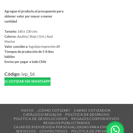
Agregue el producto al presupuesto para
obtener valor por mayor o menor
cantidad
Tamaño:
160 x 130 cms
Colores:
Azulino | Rojo | Gris | Azul
Marino
Valor considera:
logotipo impresión dtf
Tiempos de producción de 5-8 días
hábiles
Envíos por pagar a todo Chile
Este
producto
Código:
ivp_16
tiene
COTIZAR VÍA WHATSAPP
múltiples
variantes.
Las
opciones
INICIO
¿CÓMO COTIZAR?
CARRO COTIZADOR
se
CATÁLOGO REGALOS
POLÍTICA DE DESPACHO
pueden
POLÍTICA DE DEVOLUCIONES
REGALOS CORPORATIVOS
REGALOS PUBLICITARIOS
elegir
CAJAS DE BIENVENIDA PERSONALIZADAS PARA EMPRESAS
en
SERVICIOS
CONTÁCTENOS
POLÍTICA DE PRIVACIDAD