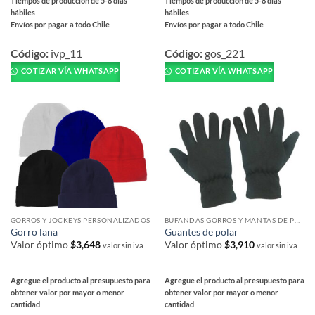
Tiempos de producción de 5-8 días
Tiempos de producción de 5-8 días
hábiles
hábiles
Envíos por pagar a todo Chile
Envíos por pagar a todo Chile
Este
Este
producto
producto
Código:
ivp_11
Código:
gos_221
tiene
tiene
COTIZAR VÍA WHATSAPP
COTIZAR VÍA WHATSAPP
múltiples
múltiples
variantes.
variantes.
Las
Las
opciones
opciones
se
se
pueden
pueden
elegir
elegir
en
en
la
la
página
página
GORROS Y JOCKEYS PERSONALIZADOS
BUFANDAS GORROS Y MANTAS DE POLAR
de
de
Gorro lana
Guantes de polar
producto
producto
Valor óptimo
$
3,648
Valor óptimo
$
3,910
valor sin iva
valor sin iva
Agregue el producto al presupuesto para
Agregue el producto al presupuesto para
obtener valor por mayor o menor
obtener valor por mayor o menor
cantidad
cantidad