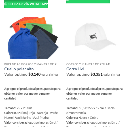
tiene
múltiples
COTIZAR VÍA WHATSAPP
múltiples
variantes.
variantes.
Las
Las
opciones
opciones
se
se
pueden
pueden
elegir
elegir
en
en
la
la
página
página
de
BUFANDAS GORROS Y MANTAS DE POLAR
GORROS Y MANTAS DE POLAR
de
producto
Cuello polar alto
Gorra Livi
producto
Valor óptimo
$
3,140
Valor óptimo
$
3,351
valor sin iva
valor sin iva
Agregue el producto al presupuesto para
Agregue el producto al presupuesto para
obtener valor por mayor o menor
obtener valor por mayor o menor
cantidad
cantidad
Tamaño:
25 x 25 cms
Tamaño:
18,5 x 25,5 x 12 cm. / 58 cm.
Colores:
Azulino | Rojo | Naranjo | Verde |
circunferencia.
Negro | Azul Marino | Azul Piedra
Colores:
Negro + Cobre
Valor considera:
logotipo impresión dtf
Valor considera:
logotipo impresión dtf