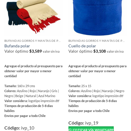
BUFANDAS GORROS Y MANTAS DE POLAR
BUFANDAS GORROS Y MANTAS DE POLAR
Bufanda polar
Cuello de polar
Valor óptimo
$
3,589
Valor óptimo
$
3,108
valor sin iva
valor sin iva
Agregue el producto al presupuesto para
Agregue el producto al presupuesto para
obtener valor por mayor o menor
obtener valor por mayor o menor
cantidad
cantidad
Tamaño:
160 x 29 cms
Tamaño:
25 x 15
Colores:
Azulino | Rojo | Naranjo | Gris |
Colores:
Azulino | Rojo | Naranjo | Negro
Negro | Beige | Natural | Azul Marino
Valor considera:
logotipo impresión dtf
Valor considera:
logotipo impresión dtf
Tiempos de producción de 5-8 días
Tiempos de producción de 5-8 días
hábiles
hábiles
Envíos por pagar a todo Chile
Envíos por pagar a todo Chile
Este
Este
producto
Código:
ivp_19
producto
Código:
ivp_10
tiene
COTIZAR VÍA WHATSAPP