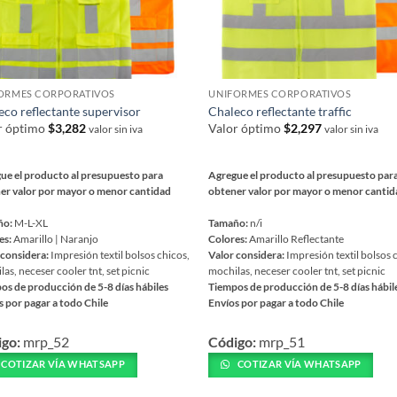
ORMES CORPORATIVOS
UNIFORMES CORPORATIVOS
eco reflectante supervisor
Chaleco reflectante traffic
r óptimo
$
3,282
Valor óptimo
$
2,297
valor sin iva
valor sin iva
ue el producto al presupuesto para
Agregue el producto al presupuesto par
er valor por mayor o menor cantidad
obtener valor por mayor o menor canti
ño:
M-L-XL
Tamaño:
n/i
es:
Amarillo | Naranjo
Colores:
Amarillo Reflectante
 considera:
Impresión textil bolsos chicos,
Valor considera:
Impresión textil bolsos 
as, neceser cooler tnt, set picnic
mochilas, neceser cooler tnt, set picnic
os de producción de 5-8 días hábiles
Tiempos de producción de 5-8 días hábil
s por pagar a todo Chile
Envíos por pagar a todo Chile
Este
igo:
mrp_52
Código:
mrp_51
ucto
producto
tiene
COTIZAR VÍA WHATSAPP
COTIZAR VÍA WHATSAPP
iples
múltiples