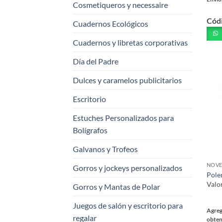
Cosmetiqueros y necessaire
Este
Cód
prod
Cuadernos Ecológicos
tiene
Cuadernos y libretas corporativas
múlt
varia
Día del Padre
Las
opci
Dulces y caramelos publicitarios
se
Escritorio
pued
elegi
Estuches Personalizados para
en
Bolígrafos
la
pági
Galvanos y Trofeos
de
NOVE
Gorros y jockeys personalizados
prod
Poler
Valo
Gorros y Mantas de Polar
Juegos de salón y escritorio para
Agreg
regalar
obten