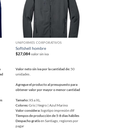
se
pueden
elegir
en
la
página
UNIFORMES CORPORATIVOS
de
Softshell hombre
producto
$
27,084
valor sin iva
a
Valor neto sin iva por la cantidad de:
50
dad
unidades .
Agregue el producto al presupuesto para
obtener valor por mayor o menor cantidad
es
Tamaño:
XS a XL.
Colores:
Gris | Negro | Azul Marino
Valor considera:
logotipo impresión dtf
Tiempos de producción de 5-8 días hábiles
Despacho gratis
en Santiago, regiones por
pagar