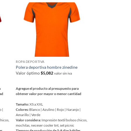
Las
opciones
se
pueden
elegir
en
la
página
de
ROPA DEPORTIVA
producto
Polera deportiva hombre zinedine
Valor óptimo
$
5,082
valor sin iva
a
Agregue el producto al presupuesto para
dad
obtener valor por mayor o menor cantidad
Tamaño:
XS a XXL
o |
Colores:
Blanco | Azulino | Rojo | Naranjo |
Amarillo | Verde
chicos,
Valor considera:
Impresión textil bolsos chicos,
mochilas, neceser cooler tnt, set picnic
es
Tiempos de producción de 5-8 días hábiles