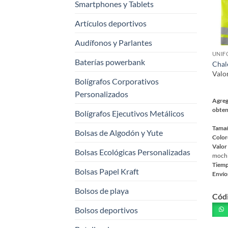
Smartphones y Tablets
Artículos deportivos
Audífonos y Parlantes
UNIF
Baterías powerbank
Chal
Valo
Bolígrafos Corporativos
Personalizados
Agreg
obten
Bolígrafos Ejecutivos Metálicos
Tama
Bolsas de Algodón y Yute
Color
Valor
Bolsas Ecológicas Personalizadas
mochil
Tiemp
Bolsas Papel Kraft
Envío
Este
Bolsos de playa
Cód
prod
tiene
Bolsos deportivos
múlt