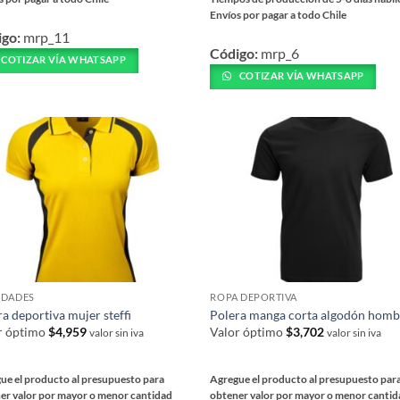
Envíos por pagar a todo Chile
Este
igo:
mrp_11
ucto
Código:
mrp_6
producto
COTIZAR VÍA WHATSAPP
tiene
COTIZAR VÍA WHATSAPP
iples
múltiples
ntes.
variantes.
Las
ones
opciones
se
en
pueden
r
elegir
en
la
na
página
DADES
ROPA DEPORTIVA
de
ucto
a deportiva mujer steffi
Polera manga corta algodón homb
producto
r óptimo
$
4,959
Valor óptimo
$
3,702
valor sin iva
valor sin iva
ue el producto al presupuesto para
Agregue el producto al presupuesto par
er valor por mayor o menor cantidad
obtener valor por mayor o menor canti