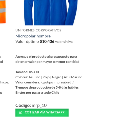
UNIFORMES CORPORATIVOS
Micropolar hombre
Valor óptimo
$
10,436
valor sin iva
a
Agregue el producto al presupuesto para
dad
obtener valor por mayor o menor cantidad
Tamaño:
XS a XL
Colores:
Azulino | Rojo | Negro | Azul Marino
chicos,
Valor considera:
logotipo impresión dtf
Tiempos de producción de 5-8 días hábiles
es
Envíos por pagar a todo Chile
Este
Código:
mrp_10
producto
tiene
COTIZAR VÍA WHATSAPP
múltiples
variantes.