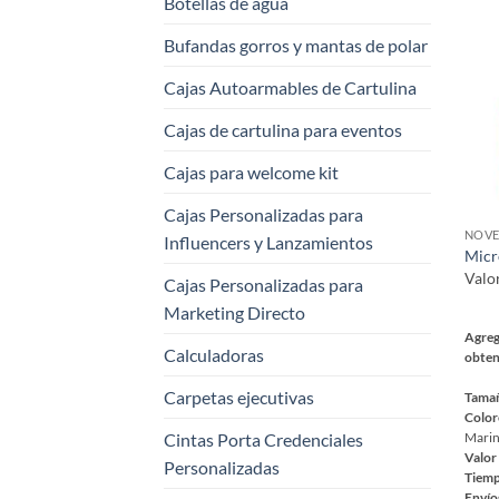
Botellas de agua
varia
Las
Bufandas gorros y mantas de polar
opci
se
Cajas Autoarmables de Cartulina
pued
Cajas de cartulina para eventos
elegi
en
Cajas para welcome kit
la
pági
Cajas Personalizadas para
NOVE
de
Influencers y Lanzamientos
Micr
prod
Valo
Cajas Personalizadas para
Marketing Directo
Agreg
Calculadoras
obten
Carpetas ejecutivas
Tama
Color
Cintas Porta Credenciales
Mari
Valor
Personalizadas
Tiemp
Envío