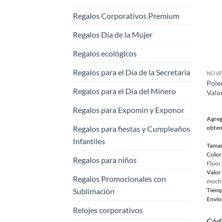
se
Regalos Corporativos Premium
pued
elegi
Regalos Día de la Mujer
en
la
Regalos ecológicos
pági
Regalos para el Día de la Secretaria
NOVE
de
Pole
prod
Regalos para el Día del Minero
Valo
Regalos para Expomin y Exponor
Agreg
Regalos para fiestas y Cumpleaños
obten
Infantiles
Tama
Color
Regalos para niños
Flúor
Valor
Regalos Promocionales con
mochil
Sublimación
Tiemp
Envío
Relojes corporativos
Este
Cód
prod