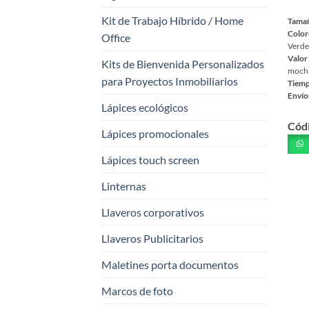
Kit de Trabajo Híbrido / Home
Tama
Color
Office
Verde 
Valor
Kits de Bienvenida Personalizados
mochil
para Proyectos Inmobiliarios
Tiemp
Envío
Lápices ecológicos
Este
Cód
prod
Lápices promocionales
tiene
múlt
Lápices touch screen
varia
Linternas
Las
opci
Llaveros corporativos
se
pued
Llaveros Publicitarios
elegi
Maletines porta documentos
en
la
Marcos de foto
pági