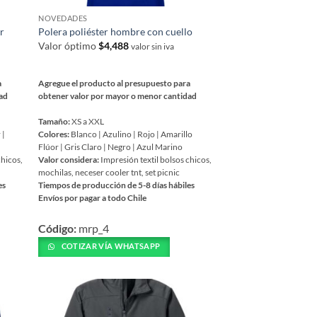
producto
NOVEDADES
er
Polera poliéster hombre con cuello
Valor óptimo
$
4,488
valor sin iva
a
Agregue el producto al presupuesto para
dad
obtener valor por mayor o menor cantidad
Tamaño:
XS a XXL
 |
Colores:
Blanco | Azulino | Rojo | Amarillo
Flúor | Gris Claro | Negro | Azul Marino
chicos,
Valor considera:
Impresión textil bolsos chicos,
mochilas, neceser cooler tnt, set picnic
es
Tiempos de producción de 5-8 días hábiles
Envíos por pagar a todo Chile
Este
Código:
mrp_4
producto
tiene
COTIZAR VÍA WHATSAPP
múltiples
variantes.
Las
opciones