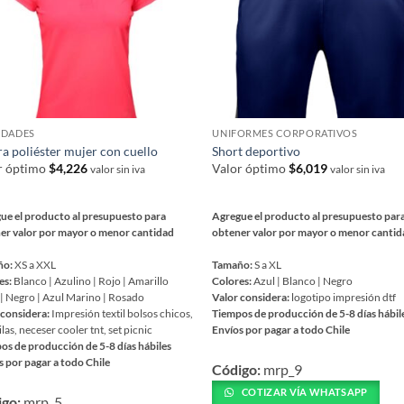
se
en
pueden
r
elegir
en
la
na
página
DADES
UNIFORMES CORPORATIVOS
de
ra poliéster mujer con cuello
Short deportivo
ucto
producto
r óptimo
$
4,226
Valor óptimo
$
6,019
valor sin iva
valor sin iva
ue el producto al presupuesto para
Agregue el producto al presupuesto par
er valor por mayor o menor cantidad
obtener valor por mayor o menor canti
ño:
XS a XXL
Tamaño:
S a XL
es:
Blanco | Azulino | Rojo | Amarillo
Colores:
Azul | Blanco | Negro
 | Negro | Azul Marino | Rosado
Valor considera:
logotipo impresión dtf
 considera:
Impresión textil bolsos chicos,
Tiempos de producción de 5-8 días hábil
as, neceser cooler tnt, set picnic
Envíos por pagar a todo Chile
os de producción de 5-8 días hábiles
Este
s por pagar a todo Chile
Código:
mrp_9
producto
tiene
COTIZAR VÍA WHATSAPP
igo:
mrp_5
ucto