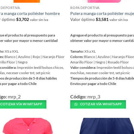
página
 DEPORTIVA
ROPA DEPORTIVA
de
ucto
ra manga corta poliéster hombre
Polera manga corta poliéster muj
producto
r óptimo
$
3,702
Valor óptimo
$
3,581
valor sin iva
valor sin iva
ue el producto al presupuesto para
Agregue el producto al presupuesto par
er valor por mayor o menor cantidad
obtener valor por mayor o menor canti
ño:
XS a XXL
Tamaño:
XS a XL
es:
Blanco | Azulino | Rojo | Naranjo Flúor
Colores:
Blanco | Azulino | Naranjo Flúor
illo Flúor | Negro
Amarillo Flúor | Negro | Rosado Flúor
 considera:
Impresión textil bolsos chicos,
Valor considera:
Impresión textil bolsos 
as, neceser cooler tnt, set picnic
mochilas, neceser cooler tnt, set picnic
os de producción de 5-8 días hábiles
Tiempos de producción de 5-8 días hábil
s por pagar a todo Chile
Envíos por pagar a todo Chile
Este
igo:
mrp_2
Código:
mrp_3
ucto
producto
tiene
COTIZAR VÍA WHATSAPP
COTIZAR VÍA WHATSAPP
iples
múltiples
ntes.
variantes.
Las
ones
opciones