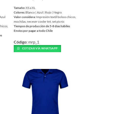
Tamaño:
XS a XL
Colores:
Blanco | Azul | Rojo | Negro
 Azul
Valor considera:
Impresión textil bolsos chicos,
mochilas, neceser cooler tnt, set picnic
chicos,
Tiempos de producción de 5-8 días hábiles
Envíos por pagar a todo Chile
es
Este
Código:
mrp_1
producto
tiene
COTIZAR VÍA WHATSAPP
múltiples
variantes.
Las
opciones
se
pueden
elegir
en
la
página
de