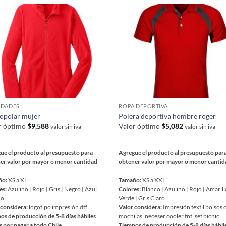
ntes.
variantes.
Las
ones
opciones
se
en
pueden
r
elegir
en
la
na
página
DADES
ROPA DEPORTIVA
de
opolar mujer
Polera deportiva hombre roger
ucto
producto
r óptimo
$
9,588
Valor óptimo
$
5,082
valor sin iva
valor sin iva
ue el producto al presupuesto para
Agregue el producto al presupuesto par
er valor por mayor o menor cantidad
obtener valor por mayor o menor canti
ño:
XS a XL.
Tamaño:
XS a XXL
es:
Azulino | Rojo | Gris | Negro | Azul
Colores:
Blanco | Azulino | Rojo | Amarill
no
Verde | Gris Claro
 considera:
logotipo impresión dtf
Valor considera:
Impresión textil bolsos 
os de producción de 5-8 días hábiles
mochilas, neceser cooler tnt, set picnic
s por pagar a todo Chile
Tiempos de producción de 5-8 días hábil