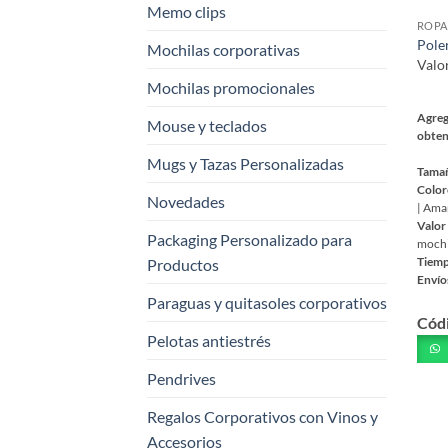
Memo clips
de
ROPA
prod
Pole
Mochilas corporativas
Valo
Mochilas promocionales
Agreg
Mouse y teclados
obten
Mugs y Tazas Personalizadas
Tama
Color
Novedades
| Amar
Valor
Packaging Personalizado para
mochil
Productos
Tiemp
Envío
Este
Paraguas y quitasoles corporativos
Cód
prod
Pelotas antiestrés
tiene
múlt
Pendrives
varia
Regalos Corporativos con Vinos y
Las
opci
Accesorios