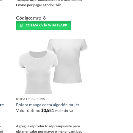
Envíos por pagar a todo Chile
Este
Código:
mrp_8
producto
tiene
COTIZAR VÍA WHATSAPP
múltiples
variantes.
Las
opciones
se
pueden
elegir
en
la
página
ROPA DEPORTIVA
de
re
Polera manga corta algodón mujer
producto
Valor óptimo
$
3,581
valor sin iva
a
Agregue el producto al presupuesto para
dad
obtener valor por mayor o menor cantidad