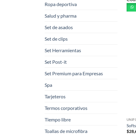
Ropa deportiva
tiene
múlt
Salud y pharma
varia
Set de asados
Las
opci
Set de clips
se
pued
Set Herramientas
elegi
Set Post-it
en
la
Set Premium para Empresas
pági
de
Spa
prod
Tarjeteros
Termos corporativos
Tiempo libre
UNIF
Soft
Toallas de microfibra
$
28,