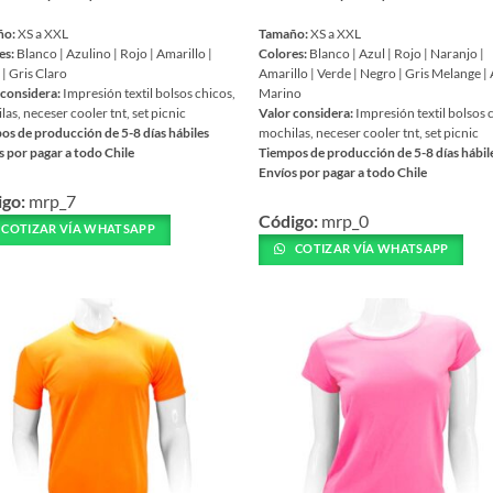
ño:
XS a XXL
Tamaño:
XS a XXL
es:
Blanco | Azulino | Rojo | Amarillo |
Colores:
Blanco | Azul | Rojo | Naranjo |
| Gris Claro
Amarillo | Verde | Negro | Gris Melange |
 considera:
Impresión textil bolsos chicos,
Marino
as, neceser cooler tnt, set picnic
Valor considera:
Impresión textil bolsos 
os de producción de 5-8 días hábiles
mochilas, neceser cooler tnt, set picnic
s por pagar a todo Chile
Tiempos de producción de 5-8 días hábil
Envíos por pagar a todo Chile
Este
igo:
mrp_7
ucto
Código:
mrp_0
producto
COTIZAR VÍA WHATSAPP
tiene
COTIZAR VÍA WHATSAPP
iples
múltiples
ntes.
variantes.
Las
ones
opciones
se
en
pueden
r
elegir
en
la
na