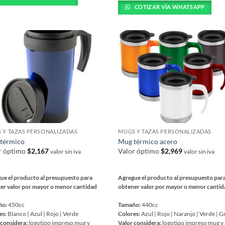
tiene
COTIZAR VÍA WHATSAPP
iples
múltiples
ntes.
variantes.
Las
ones
opciones
se
en
pueden
r
elegir
en
la
na
página
 Y TAZAS PERSONALIZADAS
MUGS Y TAZAS PERSONALIZADAS
de
ucto
térmico
Mug térmico acero
producto
r óptimo
$
2,167
Valor óptimo
$
2,969
valor sin iva
valor sin iva
ue el producto al presupuesto para
Agregue el producto al presupuesto par
er valor por mayor o menor cantidad
obtener valor por mayor o menor canti
ño:
450cc
Tamaño:
440cc
es:
Blanco | Azul | Rojo | Verde
Colores:
Azul | Rojo | Naranjo | Verde | G
 considera:
logotipo impreso mug y
Valor considera:
logotipo impreso mug y