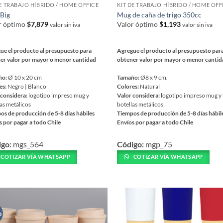
DE TRABAJO HÍBRIDO / HOME OFFICE
KIT DE TRABAJO HÍBRIDO / HOME OFF
Big
Mug de caña de trigo 350cc
r óptimo
$
7,879
Valor óptimo
$
1,193
valor sin iva
valor sin iva
ue el producto al presupuesto para
Agregue el producto al presupuesto par
er valor por mayor o menor cantidad
obtener valor por mayor o menor canti
ño:
Ø 10 x 20 cm
Tamaño:
Ø8 x 9 cm.
es:
Negro | Blanco
Colores:
Natural
 considera:
logotipo impreso mug y
Valor considera:
logotipo impreso mug y
as metálicos
botellas metálicos
os de producción de 5-8 días hábiles
Tiempos de producción de 5-8 días hábil
s por pagar a todo Chile
Envíos por pagar a todo Chile
Este
igo:
mgs_564
Código:
mgp_75
ucto
producto
tiene
COTIZAR VÍA WHATSAPP
COTIZAR VÍA WHATSAPP
iples
múltiples
ntes.
variantes.
Las
ones
opciones
se
o