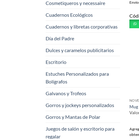
Cosmetiqueros y necessaire
Envío
Este
Cuadernos Ecológicos
Cód
prod
tiene
Cuadernos y libretas corporativas
múlt
varia
Día del Padre
Las
Dulces y caramelos publicitarios
opci
se
Escritorio
pued
elegi
Estuches Personalizados para
en
Bolígrafos
la
Galvanos y Trofeos
pági
NOVE
de
Gorros y jockeys personalizados
Mug 
prod
Valo
Gorros y Mantas de Polar
Juegos de salón y escritorio para
Agreg
obten
regalar