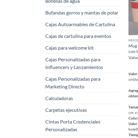
Botellas de agua
pued
elegi
Bufandas gorros y mantas de polar
en
la
Cajas Autoarmables de Cartulina
pági
Cajas de cartulina para eventos
de
MUGS
prod
Mug
Cajas para welcome kit
con 
Valo
Cajas Personalizadas para
Influencers y Lanzamientos
Valor 
Cajas Personalizadas para
unida
Marketing Directo
Agreg
obten
Calculadoras
Tama
Carpetas ejecutivas
cm. x 
Color
Cintas Porta Credenciales
Valor
Personalizadas
botell
Tiemp