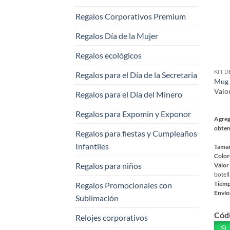
elegi
Regalos Corporativos Premium
en
la
Regalos Día de la Mujer
pági
Regalos ecológicos
de
prod
KIT 
Regalos para el Día de la Secretaria
Mug 
Valo
Regalos para el Día del Minero
Regalos para Expomin y Exponor
Agreg
obten
Regalos para fiestas y Cumpleaños
Infantiles
Tama
Color
Regalos para niños
Valor
botell
Tiemp
Regalos Promocionales con
Envío
Sublimación
Este
Cód
prod
Relojes corporativos
tiene