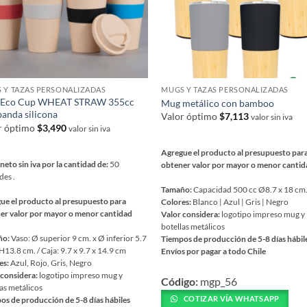
en
pueden
r
elegir
en
la
na
página
de
 Y TAZAS PERSONALIZADAS
MUGS Y TAZAS PERSONALIZADAS
ucto
producto
 Eco Cup WHEAT STRAW 355cc
Mug metálico con bamboo
banda silicona
Valor óptimo
$
7,113
valor sin iva
r óptimo
$
3,490
valor sin iva
Agregue el producto al presupuesto par
neto sin iva por la cantidad de:
50
obtener valor por mayor o menor canti
des .
Tamaño:
Capacidad 500 cc Ø8.7 x 18 cm
ue el producto al presupuesto para
Colores:
Blanco | Azul | Gris | Negro
er valor por mayor o menor cantidad
Valor considera:
logotipo impreso mug y
botellas metálicos
ño:
Vaso: Ø superior 9 cm. x Ø inferior 5.7
Tiempos de producción de 5-8 días hábil
H13.8 cm. / Caja: 9.7 x 9.7 x 14.9 cm
Envíos por pagar a todo Chile
es:
Azul, Rojo, Gris, Negro
Este
 considera:
logotipo impreso mug y
Código:
mgp_56
producto
as metálicos
tiene
COTIZAR VÍA WHATSAPP
os de producción de 5-8 días hábiles