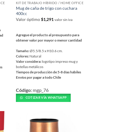
ICE
KIT DE TRABAJO HÍBRIDO / HOME OFFICE
Mug de caña de trigo con cuchara
400cc
Valor óptimo
$
1,291
valor sin iva
a
Agregue el producto al presupuesto para
dad
obtener valor por mayor o menor cantidad
Tamaño:
Ø5.5/8.5 x H10.6 cm.
Colores:
Natural
Valor considera:
logotipo impreso mug y
botellas metálicos
es
Tiempos de producción de 5-8 días hábiles
Envíos por pagar a todo Chile
Este
Código:
mgp_76
producto
tiene
COTIZAR VÍA WHATSAPP
múltiples
variantes.
Las
opciones
se