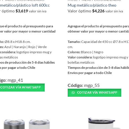
ucto
producto
metálico/plástico loft 600cc
Mug metálico/plástico theo
r óptimo
$
3,619
Valor óptimo
$
4,226
valor sin iva
valor sin iva
ue el producto al presupuesto para
Agregue el producto al presupuesto par
er valor por mayor o menor cantidad
obtener valor por mayor o menor canti
ño:
Ø8.8 x H18.8 cm.
Tamaño:
Capacidad de 450 cc Ø7.8 x H1
es:
Azul | Naranjo | Rojo | Verde
cm.
 considera:
logotipo impreso mug y
Colores:
Blanco | Negro
as metálicos
Valor considera:
logotipo impreso mug y
os de producción de 5-8 días hábiles
botellas metálicos
s por pagar a todo Chile
Tiempos de producción de 5-8 días hábil
Envíos por pagar a todo Chile
Este
igo:
mgp_41
ucto
Código:
mgp_55
producto
COTIZAR VÍA WHATSAPP
tiene
COTIZAR VÍA WHATSAPP
iples
múltiples
ntes.
variantes.
Las
ones
opciones
se
en