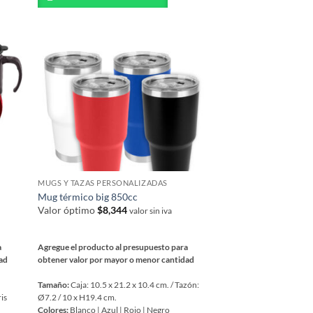
múltiples
variantes.
Las
opciones
se
pueden
elegir
en
la
página
de
MUGS Y TAZAS PERSONALIZADAS
producto
Mug térmico big 850cc
Valor óptimo
$
8,344
valor sin iva
a
Agregue el producto al presupuesto para
dad
obtener valor por mayor o menor cantidad
Tamaño:
Caja: 10.5 x 21.2 x 10.4 cm. / Tazón:
ris
Ø7.2 / 10 x H19.4 cm.
Colores:
Blanco | Azul | Rojo | Negro