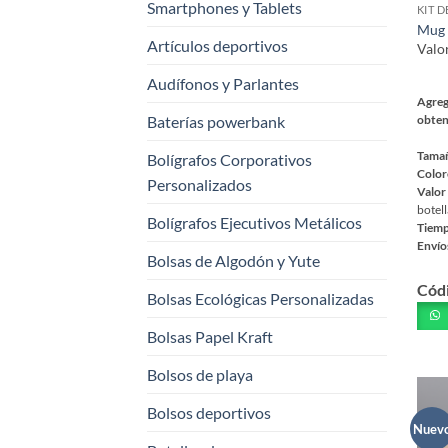
Smartphones y Tablets
KIT 
Mug 
Artículos deportivos
Valo
Audífonos y Parlantes
Agreg
Baterías powerbank
obten
Tama
Bolígrafos Corporativos
Color
Personalizados
Valor
botell
Bolígrafos Ejecutivos Metálicos
Tiemp
Envío
Bolsas de Algodón y Yute
Este
Cód
prod
Bolsas Ecológicas Personalizadas
tiene
Bolsas Papel Kraft
múlt
varia
Bolsos de playa
Las
opci
Bolsos deportivos
se
Nuev