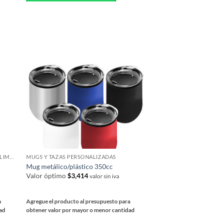
múltiples
variantes.
Las
opciones
se
pueden
elegir
en
la
página
de
producto
REGALOS PROMOCIONALES CON SUBLIMACIÓN
MUGS Y TAZAS PERSONALIZADAS
Mug metálico/plástico 350cc
Valor óptimo
$
3,414
valor sin iva
a
Agregue el producto al presupuesto para
dad
obtener valor por mayor o menor cantidad