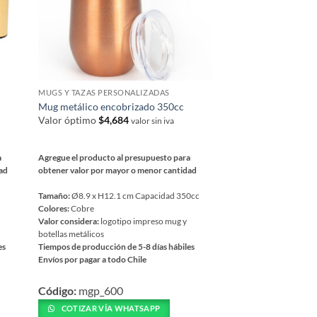
pueden
elegir
en
la
página
MUGS Y TAZAS PERSONALIZADAS
de
Mug metálico encobrizado 350cc
producto
Valor óptimo
$
4,684
valor sin iva
a
Agregue el producto al presupuesto para
dad
obtener valor por mayor o menor cantidad
.
Tamaño:
Ø8.9 x H12.1 cm Capacidad 350cc
Colores:
Cobre
Valor considera:
logotipo impreso mug y
botellas metálicos
es
Tiempos de producción de 5-8 días hábiles
Envíos por pagar a todo Chile
Este
Código:
mgp_600
producto
tiene
COTIZAR VÍA WHATSAPP