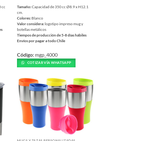
0 cc
Tamaño:
Capacidad de 350 cc Ø8.9 x H12.1
cm.
Colores:
Blanco
Valor considera:
logotipo impreso mug y
es
botellas metálicos
Tiempos de producción de 5-8 días hábiles
Envíos por pagar a todo Chile
Este
Código:
mgp_4000
producto
tiene
COTIZAR VÍA WHATSAPP
múltiples
variantes.
Las
opciones
se
pueden
elegir
en
la
página
MUGS Y TAZAS PERSONALIZADAS