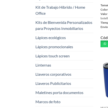
Tama
Kit de Trabajo Híbrido / Home
Color
Office
Valor
botell
Kits de Bienvenida Personalizados
Tiemp
Envío
para Proyectos Inmobiliarios
Este
Lápices ecológicos
Cód
prod
tiene
Lápices promocionales
múlt
varia
Lápices touch screen
Las
Linternas
opci
se
Llaveros corporativos
pued
elegi
Llaveros Publicitarios
en
Maletines porta documentos
la
pági
Marcos de foto
de
MUGS