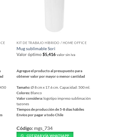
se
pueden
elegir
en
la
página
ICE
KIT DE TRABAJO HÍBRIDO / HOME OFFICE
de
Mug sublimable Sori
producto
Valor óptimo
$
5,416
valor sin iva
a
Agregue el producto al presupuesto para
dad
obtener valor por mayor o menor cantidad
 450
Tamaño:
Ø 8 cm x 17.6 cm. Capacidad: 500 ml.
Colores:
Blanco
Valor considera:
logotipo impreso sublimación
tazones
Tiempos de producción de 5-8 días hábiles
es
Envíos por pagar a todo Chile
Este
Código:
mgs_734
producto
tiene
COTIZAR VÍA WHATSAPP