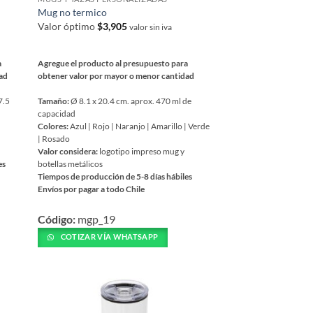
de
Mug no termico
producto
Valor óptimo
$
3,905
valor sin iva
a
Agregue el producto al presupuesto para
dad
obtener valor por mayor o menor cantidad
7.5
Tamaño:
Ø 8.1 x 20.4 cm. aprox. 470 ml de
capacidad
Colores:
Azul | Rojo | Naranjo | Amarillo | Verde
| Rosado
Valor considera:
logotipo impreso mug y
es
botellas metálicos
Tiempos de producción de 5-8 días hábiles
Envíos por pagar a todo Chile
Este
Código:
mgp_19
producto
tiene
COTIZAR VÍA WHATSAPP
múltiples
variantes.
Las
opciones