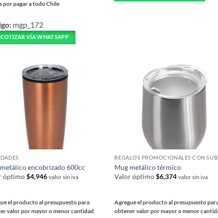
múltiples
s por pagar a todo Chile
variantes.
igo:
mgp_172
ucto
Las
COTIZAR VÍA WHATSAPP
opciones
iples
se
ntes.
pueden
elegir
ones
en
la
en
página
r
de
producto
na
DADES
metálico encobrizado 600cc
Mug metálico térmico
ucto
r óptimo
$
4,946
Valor óptimo
$
6,374
valor sin iva
valor sin iva
ue el producto al presupuesto para
Agregue el producto al presupuesto par
er valor por mayor o menor cantidad
obtener valor por mayor o menor canti