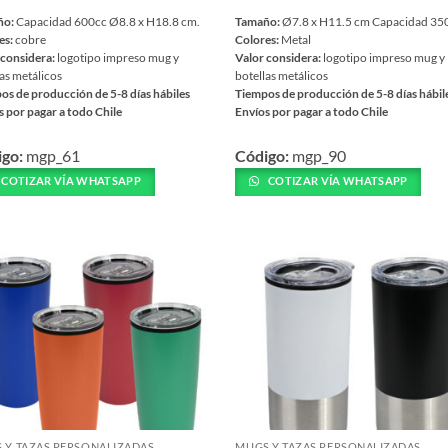
ño:
Capacidad 600cc Ø8.8 x H18.8 cm.
Tamaño:
Ø7.8 x H11.5 cm Capacidad 35
es:
cobre
Colores:
Metal
 considera:
logotipo impreso mug y
Valor considera:
logotipo impreso mug y
as metálicos
botellas metálicos
os de producción de 5-8 días hábiles
Tiempos de producción de 5-8 días hábil
s por pagar a todo Chile
Envíos por pagar a todo Chile
Este
igo:
mgp_61
Código:
mgp_90
ucto
producto
tiene
COTIZAR VÍA WHATSAPP
COTIZAR VÍA WHATSAPP
iples
múltiples
ntes.
variantes.
Las
ones
opciones
se
en
pueden
r
elegir
en
la
na
página
de
 Y TAZAS PERSONALIZADAS
MUGS Y TAZAS PERSONALIZADAS