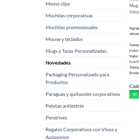
prod
Memo clips
Mug 
Valo
Mochilas corporativas
Mochilas promocionales
Agreg
obten
Mouse y teclados
Tama
Mugs y Tazas Personalizadas
Color
Valor
Novedades
botell
Tiemp
Envío
Packaging Personalizado para
Este
Productos
Cód
prod
Paraguas y quitasoles corporativos
tiene
múlt
Pelotas antiestrés
varia
Las
Pendrives
opci
Regalos Corporativos con Vinos y
se
pued
Accesorios