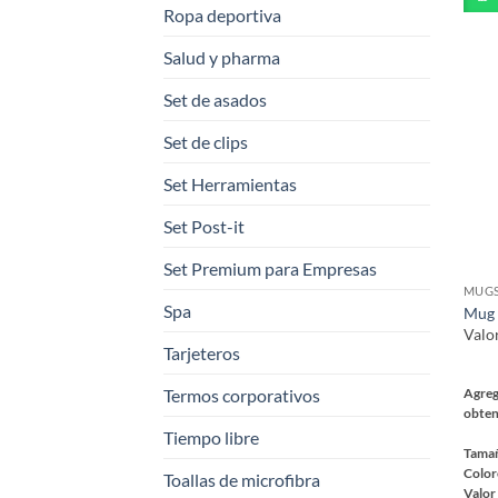
Ropa deportiva
múlt
varia
Salud y pharma
Las
opci
Set de asados
se
Set de clips
pued
elegi
Set Herramientas
en
la
Set Post-it
pági
Set Premium para Empresas
de
MUGS
prod
Spa
Mug 
Valo
Tarjeteros
Termos corporativos
Agreg
obten
Tiempo libre
Tama
Color
Toallas de microfibra
Valor