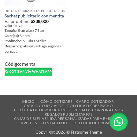
DULCES Y CARAMELOS PUBLICITARIOS
Sachet publicitario con mentita
Valor óptimo
$
238,000
valor sin iva
Tamaño:
5 cm. alto x 7,5 cm
Color(es):
Blanco
Producción:
5–8 días hábiles
Despacho gratis
en Santiago, regiones
por pagar
Este
producto
Código:
menta
tiene
COTIZAR VÍA WHATSAPP
múltiples
variantes.
Las
opciones
INICIO
¿CÓMO COTIZAR?
CARRO COTIZADOR
se
CATÁLOGO REGALOS
POLÍTICA DE DESPACHO
pueden
POLÍTICA DE DEVOLUCIONES
REGALOS CORPORATIVOS
REGALOS PUBLICITARIOS
elegir
CAJAS DE BIENVENIDA PERSONALIZADAS PARA EMPRESAS
en
SERVICIOS
CONTÁCTENOS
POLÍTICA DE PRIVACIDAD
la
Copyright 2026 ©
Flatsome Theme
página