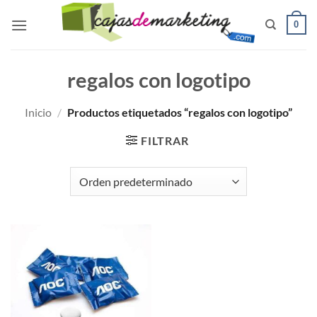
Saltar
0
al
contenido
regalos con logotipo
Inicio
/
Productos etiquetados “regalos con logotipo”
FILTRAR