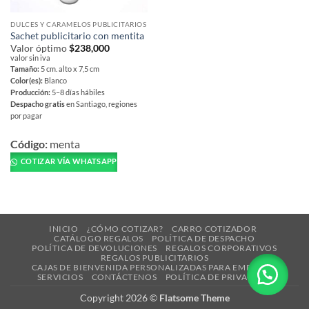
DULCES Y CARAMELOS PUBLICITARIOS
Sachet publicitario con mentita
Valor óptimo
$
238,000
valor sin iva
Tamaño:
5 cm. alto x 7,5 cm
Color(es):
Blanco
Producción:
5–8 días hábiles
Despacho gratis
en Santiago, regiones
por pagar
Este
producto
Código:
menta
tiene
COTIZAR VÍA WHATSAPP
múltiples
variantes.
Las
opciones
INICIO
¿CÓMO COTIZAR?
CARRO COTIZADOR
se
CATÁLOGO REGALOS
POLÍTICA DE DESPACHO
pueden
POLÍTICA DE DEVOLUCIONES
REGALOS CORPORATIVOS
REGALOS PUBLICITARIOS
elegir
CAJAS DE BIENVENIDA PERSONALIZADAS PARA EMPRESAS
en
SERVICIOS
CONTÁCTENOS
POLÍTICA DE PRIVACIDAD
la
Copyright 2026 ©
Flatsome Theme
página