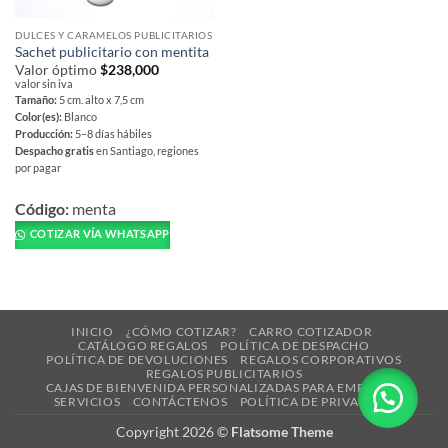
DULCES Y CARAMELOS PUBLICITARIOS
Sachet publicitario con mentita
Valor óptimo
$
238,000
valor sin iva
Tamaño:
5 cm. alto x 7,5 cm
Color(es):
Blanco
Producción:
5–8 días hábiles
Despacho gratis
en Santiago, regiones
por pagar
Este
producto
Código:
menta
tiene
COTIZAR VÍA WHATSAPP
múltiples
variantes.
Las
opciones
INICIO
¿CÓMO COTIZAR?
CARRO COTIZADOR
se
CATÁLOGO REGALOS
POLÍTICA DE DESPACHO
pueden
POLÍTICA DE DEVOLUCIONES
REGALOS CORPORATIVOS
REGALOS PUBLICITARIOS
elegir
CAJAS DE BIENVENIDA PERSONALIZADAS PARA EMPRESAS
en
SERVICIOS
CONTÁCTENOS
POLÍTICA DE PRIVACIDAD
la
Copyright 2026 ©
Flatsome Theme
página