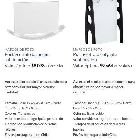
MARCOS DE FOTO
MARCOS DE FOTO
Porta-retrato balancín
Porta-retrato colgante
sublimación
sublimación
Valor óptimo
$
8,078
Valor óptimo
$
9,664
valor sin iva
valor sin iva
Agregue el producto al presupuesto para
Agregue el producto al presupuesto para
obtener valor por mayor o menor
obtener valor por mayor o menor
cantidad
cantidad
Tamaño:
Base 19.6 x 3 x 0.4 cm / Porta-
Tamaño:
Base 10.5 x 17 x 6.5 cm / Porta-
Foto 15.3 x 10.2 x 0.3 cm.
Foto 9.5 x 15 x 0.3 cm.
Colores:
Translucido
Colores:
Translucido
Valor considera:
logotipo impresión dtf
Valor considera:
logotipo impresión dtf
Tiempos de producción de 5-8 días
Tiempos de producción de 5-8 días
hábiles
hábiles
Envíos por pagar a todo Chile
Envíos por pagar a todo Chile