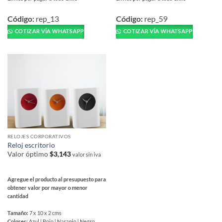
Este
Este
producto
producto
Código:
rep_13
Código:
rep_59
tiene
tiene
COTIZAR VÍA WHATSAPP
COTIZAR VÍA WHATSAPP
múltiples
múltiples
variantes.
variantes.
Las
Las
opciones
opciones
se
se
pueden
pueden
elegir
elegir
en
en
la
la
página
página
RELOJES CORPORATIVOS
de
de
Reloj escritorio
producto
producto
Valor óptimo
$
3,143
valor sin iva
Agregue el producto al presupuesto para
obtener valor por mayor o menor
cantidad
Tamaño:
7 x 10 x 2 cms
Colores:
Azul | Rojo | Naranjo | Negro