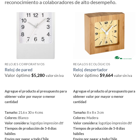
reconocimiento a colaboradores de alto desempeño.
RELOJES CORPORATIVOS
REGALOS ECOLÓGICOS
Reloj de pared
Reloj despertador
Valor óptimo
$
5,280
Valor óptimo
$
9,664
valor sin iva
valor sin iva
Agregue el producto al presupuesto para
Agregue el producto al presupuesto para
obtener valor por mayor o menor
obtener valor por mayor o menor
cantidad
cantidad
Tamaño:
21.6 x 30 x 4 cms
Tamaño:
8 x 8 x 3 cm
Colores:
Blanco
Colores:
Madera
Valor considera:
logotipo impresión dtf
Valor considera:
logotipo impresión dtf
Tiempos de producción de 5-8 días
Tiempos de producción de 5-8 días
hábiles
hábiles
Envíos por pagar a todo Chile
Envíos por pagar a todo Chile