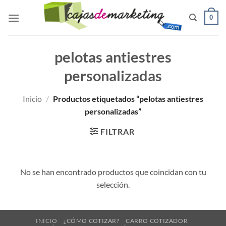
Saltar
0
al
contenido
pelotas antiestres
personalizadas
Inicio
/
Productos etiquetados “pelotas antiestres
personalizadas”
FILTRAR
No se han encontrado productos que coincidan con tu
selección.
INICIO
¿CÓMO COTIZAR?
CARRO COTIZADOR